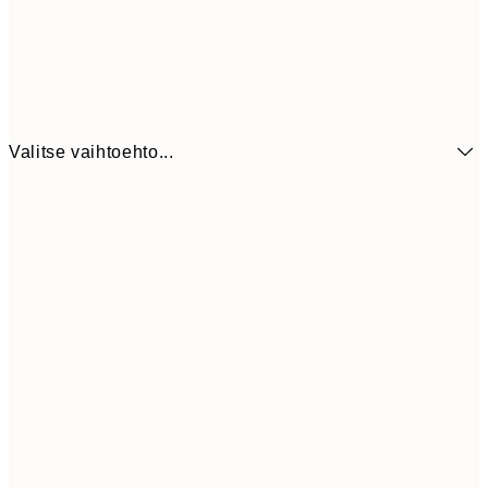
Valitse vaihtoehto...
7,
21x30 cm