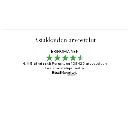
Asiakkaiden arvostelut
ERINOMAINEN
4.4 5 tähdestä
Perustuen 108425 arvosteluun.
Lue arvosteluja täältä.
Varmennettu ostaja
asiakkaiden
arvostelut
Very good quality. Fast delivery.
Thankyou.
19 touko
Tina I