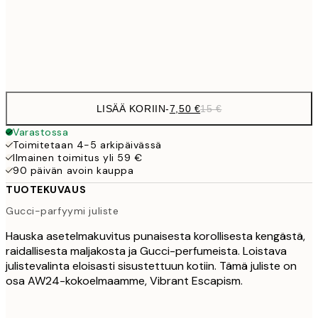
Frame
options
LISÄÄ KORIIN
-
7,50 €
15 €
Varastossa
Toimitetaan 4-5 arkipäivässä
Ilmainen toimitus yli 59 €
90 päivän avoin kauppa
TUOTEKUVAUS
Gucci-parfyymi juliste
Hauska asetelmakuvitus punaisesta korollisesta kengästä,
raidallisesta maljakosta ja Gucci-perfumeista. Loistava
julistevalinta eloisasti sisustettuun kotiin. Tämä juliste on
osa AW24-kokoelmaamme, Vibrant Escapism.