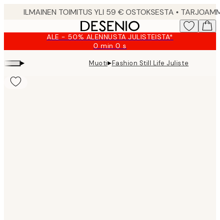
Skip
to
main
ALE - 50% ALENNUSTA JULISTEISTA*
content.
0 min
0 s
Voimassa
asti:
▸
▸
Muoti
Fashion Still Life Juliste
2026-
08-
09
Product