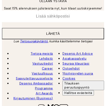
OLLAAN YSTÄVIÄ
Saat 15% alennuksen julisteista nyt, kun tilaat uutiskirjeemme!
*
Sähköposti
LÄHETÄ
Lue
Tietosuojakäytäntö
, kuinka käsittelemme tietojasi
Tietoja meistä
Desenio Art Advice
Lehdistö
Asiakaspalvelu
Vastuutiedot
Seuraa tilaustasi
Career
Ostoehdot
Vastuullisuus
Yksityisyyden suoja
Saavutettavuusseloste
Cookies
Desenio Ambassador
Tilauksen
peruutuspyyntö
Programme
Hallitse evästeitä
Art Awards
Kirjautuminen (Business)