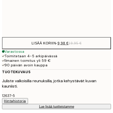
16,2
50x70 cm
32,
Frame
options
LISÄÄ KORIIN
-
9,98 €
19,95 €
Varastossa
Toimitetaan 4-5 arkipäivässä
Ilmainen toimitus yli 59 €
90 päivän avoin kauppa
TUOTEKUVAUS
Juliste valkoisilla reunuksilla, jotka kehystävät kuvan
kauniisti.
12637-5
Hintahistoria
Lue lisää tuotteistamme