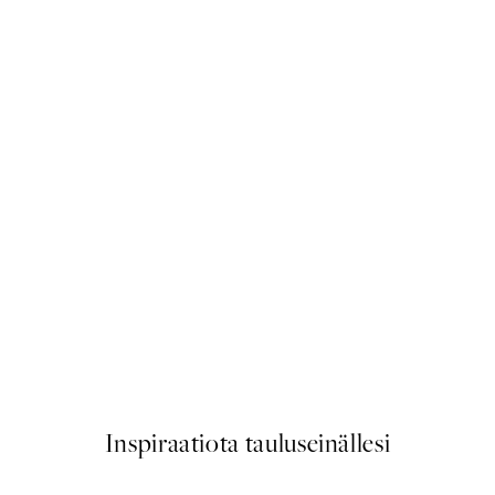
50%*
Happy Place Green Juliste
Alkaen 6,50 €
13 €
Inspiraatiota tauluseinällesi