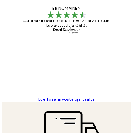
ERINOMAINEN
4.4 5 tähdestä
Perustuen 108425 arvosteluun.
Lue arvosteluja täältä.
Varmennettu ostaja
asiakkaiden
arvostelut
Very good quality. Fast delivery.
Thankyou.
19 touko
Tina I
Lue lisää arvosteluja täältä