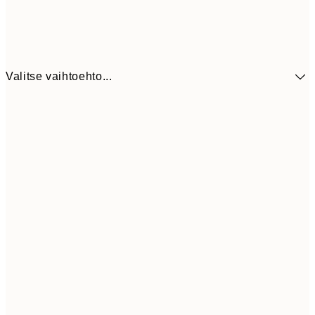
Valitse vaihtoehto...
9,
30x40 cm
19,