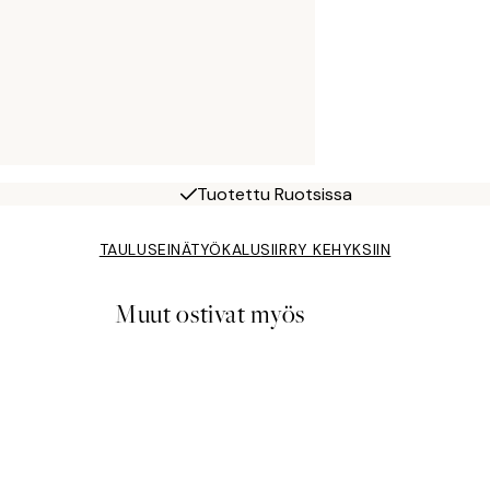
Tuotettu Ruotsissa
TAULUSEINÄTYÖKALU
SIIRRY KEHYKSIIN
Muut ostivat myös