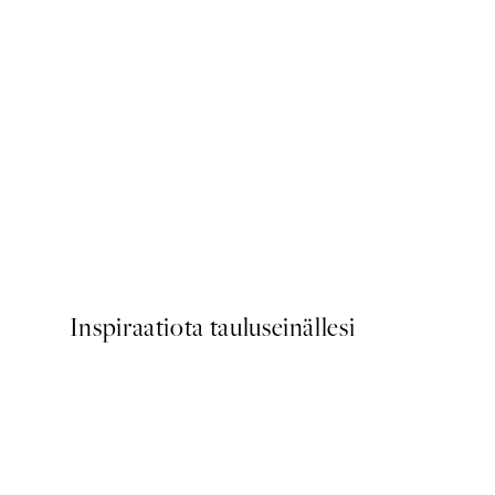
50%*
Scent of Roses Juliste
Alkaen 7,50 €
15 €
Inspiraatiota tauluseinällesi