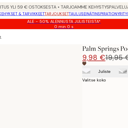
MITUS YLI 59 € OSTOKSESTA • TARJOAMME KEHYSTYSPALVELU
KEHYKSET & TARVIKKEET
TARJOUKSET
TAULUSEINÄT
INSPIRATION
YRITY
ALE - 50% ALENNUSTA JULISTEISTA*
0 min
0 s
Voimassa
asti:
e
2026-
08-
Palm Springs Poo
09
9,98 €
19,95 
Juliste
Valitse koko