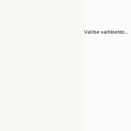
Valitse vaihtoehto...
Frame
30x40 cm
options