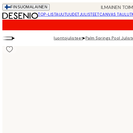
Skip
ILMAINEN TOI
FIN
SUOMALAINEN
to
TOP-LISTA
UUTUUDET
JULISTEET
CANVAS TAULUT
main
content.
▸
▸
luontojulisteet
Palm Springs Pool Julist