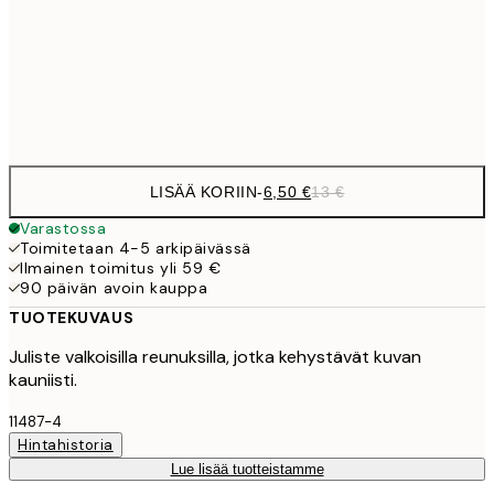
16,2
50x70 cm
32,
Frame
options
LISÄÄ KORIIN
-
6,50 €
13 €
Varastossa
Toimitetaan 4-5 arkipäivässä
Ilmainen toimitus yli 59 €
90 päivän avoin kauppa
TUOTEKUVAUS
Juliste valkoisilla reunuksilla, jotka kehystävät kuvan
kauniisti.
11487-4
Hintahistoria
Lue lisää tuotteistamme