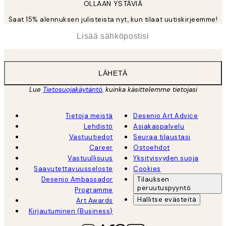
OLLAAN YSTÄVIÄ
Saat 15% alennuksen julisteista nyt, kun tilaat uutiskirjeemme!
*
Sähköposti
LÄHETÄ
Lue
Tietosuojakäytäntö
, kuinka käsittelemme tietojasi
Tietoja meistä
Desenio Art Advice
Lehdistö
Asiakaspalvelu
Vastuutiedot
Seuraa tilaustasi
Career
Ostoehdot
Vastuullisuus
Yksityisyyden suoja
Saavutettavuusseloste
Cookies
Desenio Ambassador
Tilauksen
peruutuspyyntö
Programme
Hallitse evästeitä
Art Awards
Kirjautuminen (Business)