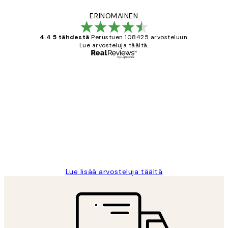
ERINOMAINEN
4.4 5 tähdestä
Perustuen 108425 arvosteluun.
Lue arvosteluja täältä.
Varmennettu ostaja
asiakkaiden
arvostelut
Very good quality. Fast delivery.
Thankyou.
19 touko
Tina I
Lue lisää arvosteluja täältä