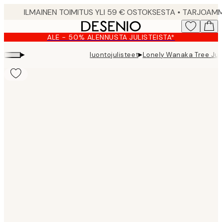
Skip
to
main
ALE - 50% ALENNUSTA JULISTEISTA*
content.
▸
▸
luontojulisteet
Lonely Wanaka Tree Jul
Product
images