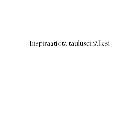
50%*
Traces of Light No2 Juliste
Alkaen 7,50 €
15 €
Inspiraatiota tauluseinällesi