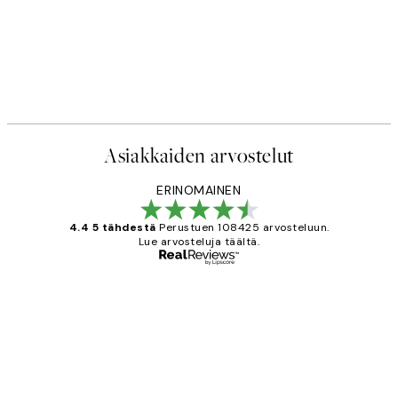
Asiakkaiden arvostelut
ERINOMAINEN
4.4 5 tähdestä
Perustuen 108425 arvosteluun.
Lue arvosteluja täältä.
Varmennettu ostaja
asiakkaiden
arvostelut
Very good quality. Fast delivery.
Thankyou.