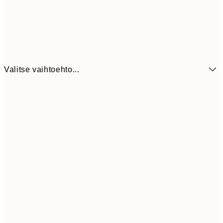
Valitse vaihtoehto...
7,
21x30 cm