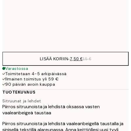
10,9
30x40 cm
21,
Frame
options
LISÄÄ KORIIN
-
7,50 €
15 €
Varastossa
Toimitetaan 4-5 arkipäivässä
Ilmainen toimitus yli 59 €
90 päivän avoin kauppa
TUOTEKUVAUS
Sitruunat ja lehdet
Piirros sitruunoista ja lehdistä oksassa vasten
vaaleanbeigeä taustaa
Piirros sitruunoista ja lehdistä vaaleanbeigellä taustalla ja
sinisellä tekstillä alareunassa. Anna keittiöllesi uusi tyyli