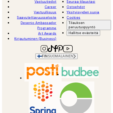
Vastuutiedot
Seuraa tilaustasi
Career
Ostoehdot
Vastuullisuus
Yksityisyyden suoja
Saavutettavuusseloste
Cookies
Desenio Ambassador
Tilauksen
peruutuspyyntö
Programme
Hallitse evästeitä
Art Awards
Kirjautuminen (Business)
FIN
SUOMALAINEN