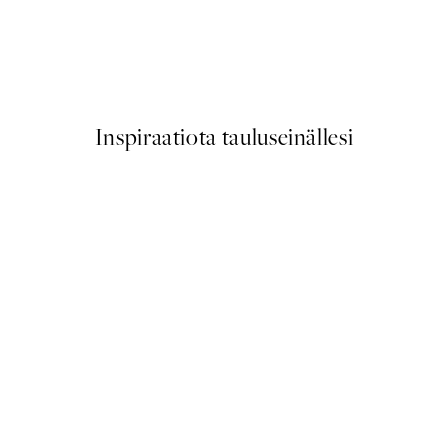
50%*
n Springtime Juliste
My Room My Rules Juliste
Alkaen 6,50 €
13 €
Inspiraatiota tauluseinällesi