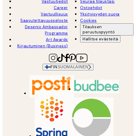
Vastuutiedot
Seuraa tilaustasi
Career
Ostoehdot
Vastuullisuus
Yksityisyyden suoja
Saavutettavuusseloste
Cookies
Desenio Ambassador
Tilauksen
peruutuspyyntö
Programme
Hallitse evästeitä
Art Awards
Kirjautuminen (Business)
FIN
SUOMALAINEN