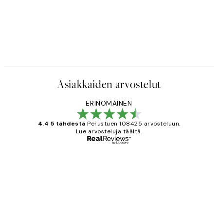
Asiakkaiden arvostelut
ERINOMAINEN
4.4 5 tähdestä
Perustuen 108425 arvosteluun.
Lue arvosteluja täältä.
Varmennettu ostaja
asiakkaiden
arvostelut
Very good quality. Fast delivery.
Thankyou.