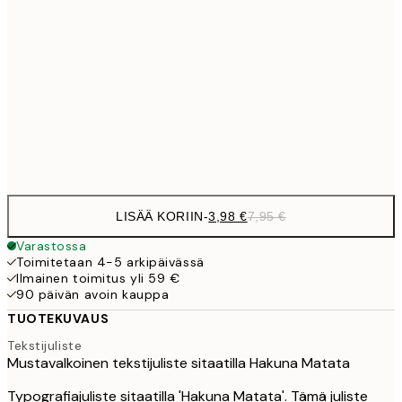
9,
30x40 cm
19,
16,2
50x70 cm
32,
Frame
options
LISÄÄ KORIIN
-
3,98 €
7,95 €
Varastossa
Toimitetaan 4-5 arkipäivässä
Ilmainen toimitus yli 59 €
90 päivän avoin kauppa
TUOTEKUVAUS
Tekstijuliste
Mustavalkoinen tekstijuliste sitaatilla Hakuna Matata
Typografiajuliste sitaatilla 'Hakuna Matata'. Tämä juliste