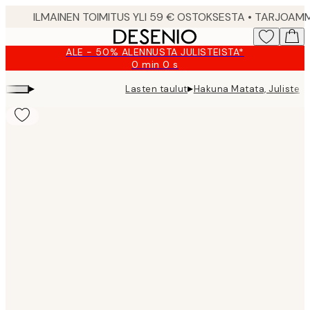
Skip
to
main
ALE - 50% ALENNUSTA JULISTEISTA*
content.
0 min
0 s
Voimassa
asti:
▸
▸
Lasten taulut
Hakuna Matata, Juliste
2026-
08-
09
Product