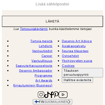
*
Sähköposti
LÄHETÄ
Lue
Tietosuojakäytäntö
, kuinka käsittelemme tietojasi
Tietoja meistä
Desenio Art Advice
Lehdistö
Asiakaspalvelu
Vastuutiedot
Seuraa tilaustasi
Career
Ostoehdot
Vastuullisuus
Yksityisyyden suoja
Saavutettavuusseloste
Cookies
Desenio Ambassador
Tilauksen
peruutuspyyntö
Programme
Hallitse evästeitä
Art Awards
Kirjautuminen (Business)
FIN
SUOMALAINEN