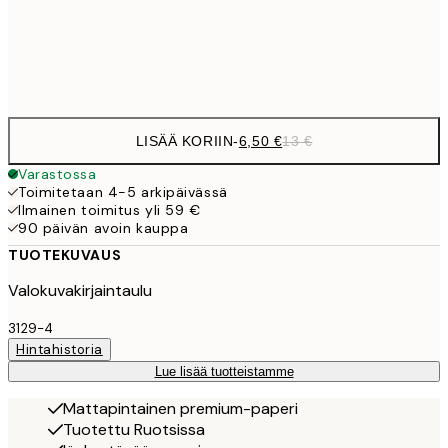
Frame
options
LISÄÄ KORIIN
-
6,50 €
13 €
Varastossa
Toimitetaan 4-5 arkipäivässä
Ilmainen toimitus yli 59 €
90 päivän avoin kauppa
TUOTEKUVAUS
Valokuvakirjaintaulu
3129-4
Hintahistoria
Lue lisää tuotteistamme
Mattapintainen premium-paperi
Tuotettu Ruotsissa