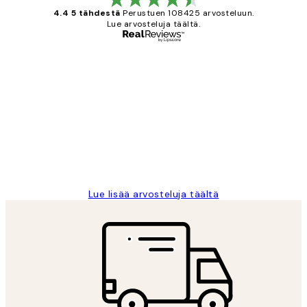
4.4 5 tähdestä
Perustuen 108425 arvosteluun.
Lue arvosteluja täältä.
Varmennettu ostaja
asiakkaiden
arvostelut
Very good quality. Fast delivery.
Thankyou.
19 touko
Tina I
Lue lisää arvosteluja täältä