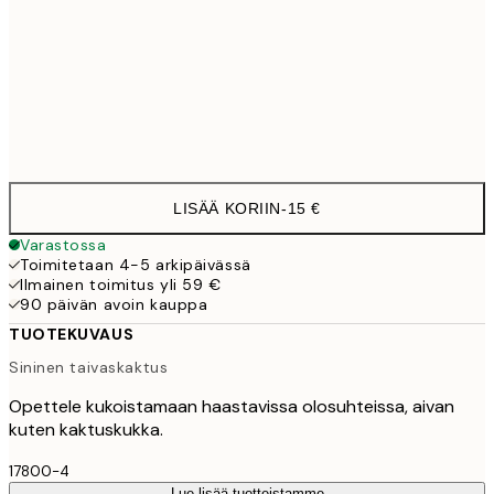
50x70 cm
3
Frame
options
LISÄÄ KORIIN
-
15 €
Varastossa
Toimitetaan 4-5 arkipäivässä
Ilmainen toimitus yli 59 €
90 päivän avoin kauppa
TUOTEKUVAUS
Sininen taivaskaktus
Opettele kukoistamaan haastavissa olosuhteissa, aivan
kuten kaktuskukka.
17800-4
Lue lisää tuotteistamme