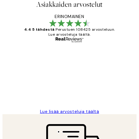
Asiakkaiden arvostelut
ERINOMAINEN
4.4 5 tähdestä
Perustuen 108425 arvosteluun.
Lue arvosteluja täältä.
Varmennettu ostaja
asiakkaiden
arvostelut
Very good quality. Fast delivery.
Thankyou.
19 touko
Tina I
Lue lisää arvosteluja täältä