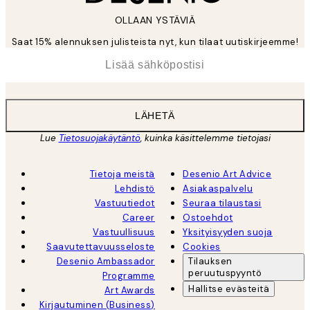
OLLAAN YSTÄVIÄ
Saat 15% alennuksen julisteista nyt, kun tilaat uutiskirjeemme!
*
Sähköposti
LÄHETÄ
Lue
Tietosuojakäytäntö
, kuinka käsittelemme tietojasi
Tietoja meistä
Desenio Art Advice
Lehdistö
Asiakaspalvelu
Vastuutiedot
Seuraa tilaustasi
Career
Ostoehdot
Vastuullisuus
Yksityisyyden suoja
Saavutettavuusseloste
Cookies
Desenio Ambassador
Tilauksen
peruutuspyyntö
Programme
Hallitse evästeitä
Art Awards
Kirjautuminen (Business)