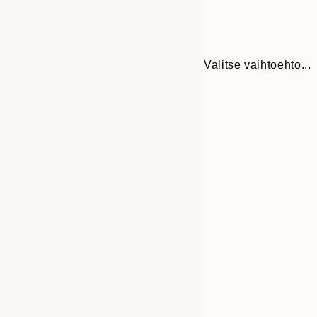
Valitse vaihtoehto...
Frame
30x40 cm
options