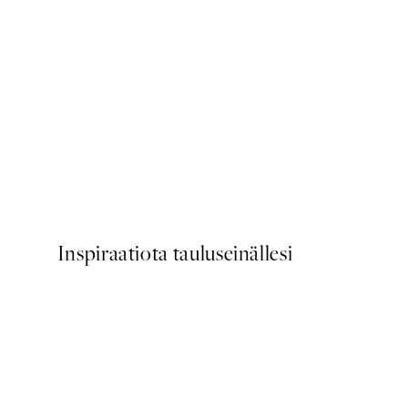
50%*
The Judge Juliste
Alkaen 7,50 €
15 €
Inspiraatiota tauluseinällesi