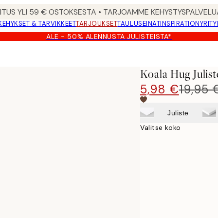
MITUS YLI 59 € OSTOKSESTA • TARJOAMME KEHYSTYSPALVELU
KEHYKSET & TARVIKKEET
TARJOUKSET
TAULUSEINÄT
INSPIRATION
YRITY
ALE - 50% ALENNUSTA JULISTEISTA*
Koala Hug Julist
5,98 €
19,95 
Juliste
Valitse koko