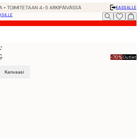
A • TOIMITETAAN 4-5 ARKIPÄIVÄSSÄ
KASSALLE
KSILLE
e
€
-70%
Outlet
Kanvaasi