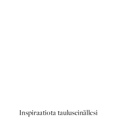
50%*
Après Ski Cocktail Club Juli
Alkaen 6,50 €
13 €
Inspiraatiota tauluseinällesi