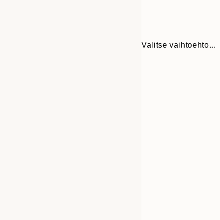
Valitse vaihtoehto...
Frame
21x30 cm
options
30x40 cm