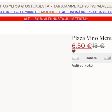
MITUS YLI 59 € OSTOKSESTA • TARJOAMME KEHYSTYSPALVELU
KEHYKSET & TARVIKKEET
TARJOUKSET
TAULUSEINÄT
INSPIRATION
YRITY
ALE - 50% ALENNUSTA JULISTEISTA*
Pizza Vino Menu
6,50 €
13 €
Juliste
Valitse koko