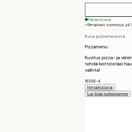
50x70 cm
Varastossa
Ilmainen toimitus yli
Kuva pizzamenusta
Pizzamenu.
Kuvitus pizza- ja viini
tehdä keittiöstäsi ha
valinta!
18336-4
Hintahistoria
Lue lisää tuotteistamme