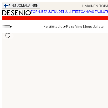
Skip
ILMAINEN TOI
FIN
SUOMALAINEN
to
TOP-LISTA
UUTUUDET
JULISTEET
CANVAS TAULUT
main
content.
▸
▸
Keittiötaulut
Pizza Vino Menu Juliste