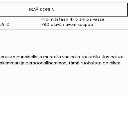
19,95 €
LISÄÄ KORIIN
16,23 €
32,45 €
Toimitetaan 4-5 arkipäivässä
 59 €
90 päivän avoin kauppa
menusta punaisella ja mustalla vaalealla taustalla. Jos haluat
uskemman ja persoonallisemman, tämä ruokalista on oikea