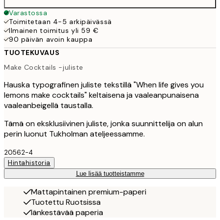
Varastossa
Toimitetaan 4-5 arkipäivässä
Ilmainen toimitus yli 59 €
90 päivän avoin kauppa
TUOTEKUVAUS
Make Cocktails -juliste
Hauska typografinen juliste tekstillä "When life gives you
lemons make cocktails" keltaisena ja vaaleanpunaisena
vaaleanbeigellä taustalla.
Tämä on eksklusiivinen juliste, jonka suunnittelija on alun
perin luonut Tukholman ateljeessamme.
20562-4
Hintahistoria
Lue lisää tuotteistamme
Mattapintainen premium-paperi
Tuotettu Ruotsissa
Iänkestävää paperia