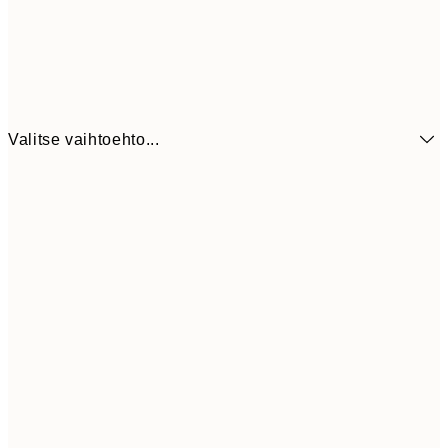
Valitse vaihtoehto...
6,
21x30 cm