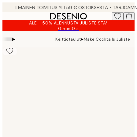
Skip
to
main
ALE - 50% ALENNUSTA JULISTEISTA*
content.
0 min
0 s
Voimassa
asti:
▸
▸
Keittiötaulut
Make Cocktails Juliste
2026-
08-
10
Product