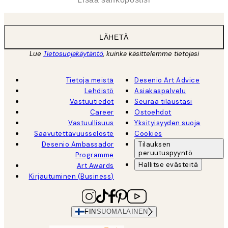
LÄHETÄ
Lue
Tietosuojakäytäntö
, kuinka käsittelemme tietojasi
Tietoja meistä
Desenio Art Advice
Lehdistö
Asiakaspalvelu
Vastuutiedot
Seuraa tilaustasi
Career
Ostoehdot
Vastuullisuus
Yksityisyyden suoja
Saavutettavuusseloste
Cookies
Desenio Ambassador
Tilauksen
peruutuspyyntö
Programme
Hallitse evästeitä
Art Awards
Kirjautuminen (Business)
FIN
SUOMALAINEN