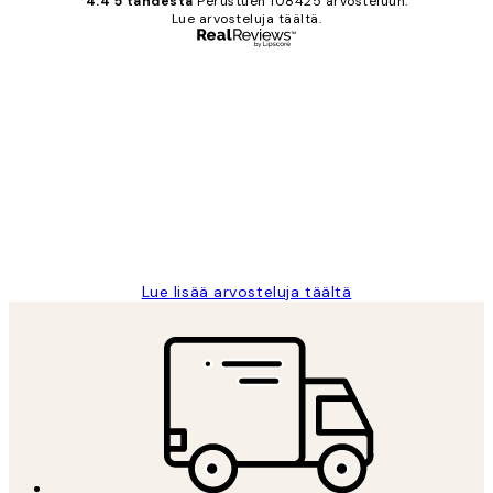
4.4 5 tähdestä
Perustuen 108425 arvosteluun.
Lue arvosteluja täältä.
Varmennettu ostaja
asiakkaiden
arvostelut
Very good quality. Fast delivery.
Thankyou.
19 touko
Tina I
Lue lisää arvosteluja täältä