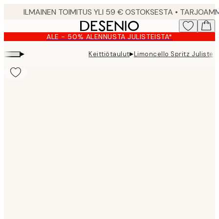
Skip
to
main
ALE - 50% ALENNUSTA JULISTEISTA*
content.
▸
▸
Keittiötaulut
Limoncello Spritz Juliste
Product
images