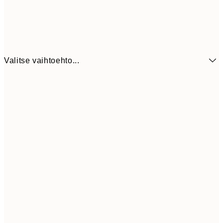
Valitse vaihtoehto...
21x30 cm
1