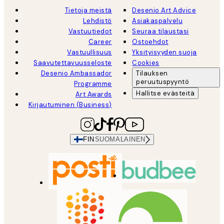
Tietoja meistä
Desenio Art Advice
Lehdistö
Asiakaspalvelu
Vastuutiedot
Seuraa tilaustasi
Career
Ostoehdot
Vastuullisuus
Yksityisyyden suoja
Saavutettavuusseloste
Cookies
Desenio Ambassador
Tilauksen
peruutuspyyntö
Programme
Hallitse evästeitä
Art Awards
Kirjautuminen (Business)
FIN
SUOMALAINEN