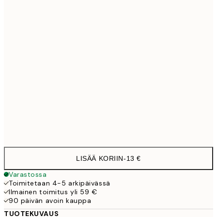
30x40 cm
19,9
40x50 cm
27,4
50x70 cm
32,4
70x100 cm
4
Frame
options
LISÄÄ KORIIN
-
13 €
Varastossa
Toimitetaan 4-5 arkipäivässä
Ilmainen toimitus yli 59 €
90 päivän avoin kauppa
TUOTEKUVAUS