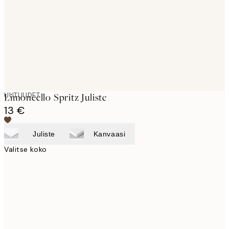
UUTUUDET
Limoncello Spritz Juliste
13 €
Juliste
Kanvaasi
Valitse koko