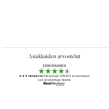
Asiakkaiden arvostelut
ERINOMAINEN
4.4 5 tähdestä
Perustuen 108425 arvosteluun.
Lue arvosteluja täältä.
Varmennettu ostaja
asiakkaiden
arvostelut
Very good quality. Fast delivery.