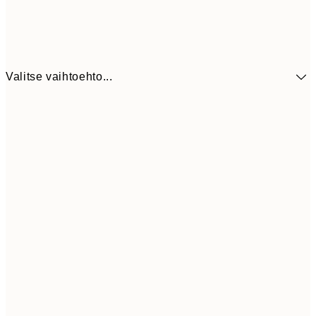
Valitse vaihtoehto...
9,
30x40 cm
19,