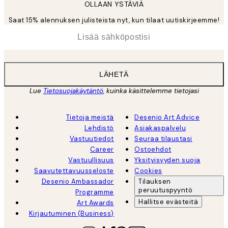
OLLAAN YSTÄVIÄ
Saat 15% alennuksen julisteista nyt, kun tilaat uutiskirjeemme!
*
Sähköposti
LÄHETÄ
Lue
Tietosuojakäytäntö
, kuinka käsittelemme tietojasi
Tietoja meistä
Desenio Art Advice
Lehdistö
Asiakaspalvelu
Vastuutiedot
Seuraa tilaustasi
Career
Ostoehdot
Vastuullisuus
Yksityisyyden suoja
Saavutettavuusseloste
Cookies
Desenio Ambassador
Tilauksen
peruutuspyyntö
Programme
Hallitse evästeitä
Art Awards
Kirjautuminen (Business)