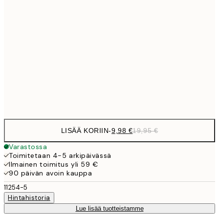
13,7
40x50 cm
27,
16,2
50x70 cm
32,
24,5
70x100 cm
Frame
options
LISÄÄ KORIIN
-
9,98 €
19,95 €
Varastossa
Toimitetaan 4-5 arkipäivässä
Ilmainen toimitus yli 59 €
90 päivän avoin kauppa
11254-5
Hintahistoria
Lue lisää tuotteistamme