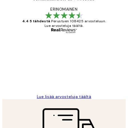
ERINOMAINEN
4.4 5 tähdestä
Perustuen 108425 arvosteluun.
Lue arvosteluja täältä.
Varmennettu ostaja
asiakkaiden
arvostelut
Very good quality. Fast delivery.
Thankyou.
19 touko
Tina I
Lue lisää arvosteluja täältä