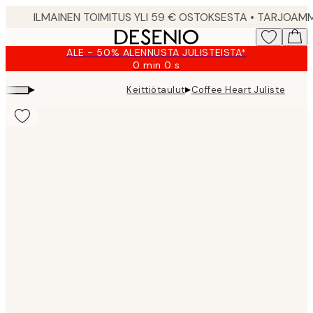
Skip
to
main
ALE - 50% ALENNUSTA JULISTEISTA*
content.
0 min
0 s
Voimassa
asti:
▸
▸
Keittiötaulut
Coffee Heart Juliste
2026-
08-
09
Product