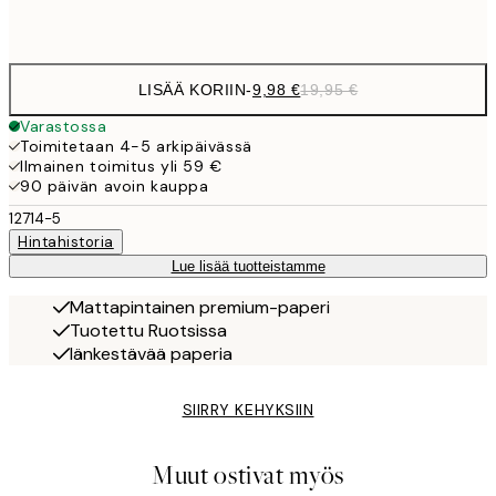
Frame
options
LISÄÄ KORIIN
-
9,98 €
19,95 €
Varastossa
Toimitetaan 4-5 arkipäivässä
Ilmainen toimitus yli 59 €
90 päivän avoin kauppa
12714-5
Hintahistoria
Lue lisää tuotteistamme
Mattapintainen premium-paperi
Tuotettu Ruotsissa
Iänkestävää paperia
SIIRRY KEHYKSIIN
Muut ostivat myös