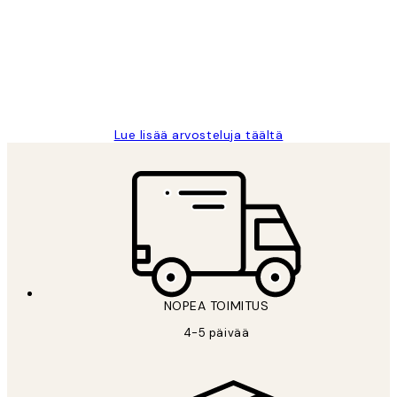
arvostelut
Very good quality. Fast delivery.
Thankyou.
19 touko
Tina I
Lue lisää arvosteluja täältä
NOPEA TOIMITUS
4-5 päivää