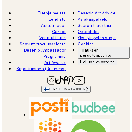
Tietoja meistä
Desenio Art Advice
Lehdistö
Asiakaspalvelu
Vastuutiedot
Seuraa tilaustasi
Career
Ostoehdot
Vastuullisuus
Yksityisyyden suoja
Saavutettavuusseloste
Cookies
Desenio Ambassador
Tilauksen
peruutuspyyntö
Programme
Hallitse evästeitä
Art Awards
Kirjautuminen (Business)
FIN
SUOMALAINEN