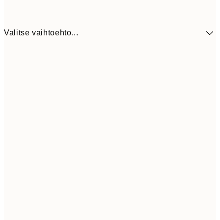
Valitse vaihtoehto...
9,
30x40 cm
19,