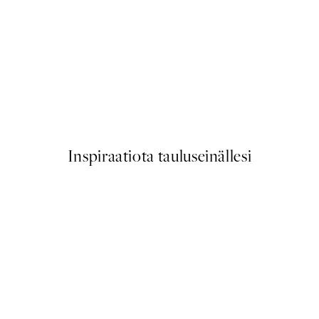
50%*
Lighthouse Beach No2 Juliste
Alkaen 9,98 €
19,95 €
Inspiraatiota tauluseinällesi