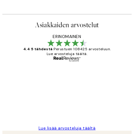
Asiakkaiden arvostelut
ERINOMAINEN
4.4 5 tähdestä
Perustuen 108425 arvosteluun.
Lue arvosteluja täältä.
Varmennettu ostaja
asiakkaiden
arvostelut
Very good quality. Fast delivery.
Thankyou.
19 touko
Tina I
Lue lisää arvosteluja täältä