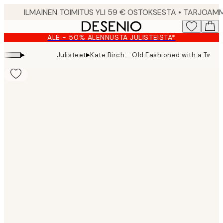
Skip
to
main
ALE - 50% ALENNUSTA JULISTEISTA*
content.
▸
▸
Julisteet
Kate Birch - Old Fashioned with a Twist
Product
images