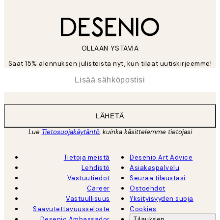
OLLAAN YSTÄVIÄ
Saat 15% alennuksen julisteista nyt, kun tilaat uutiskirjeemme!
*
Sähköposti
LÄHETÄ
Lue
Tietosuojakäytäntö
, kuinka käsittelemme tietojasi
Tietoja meistä
Desenio Art Advice
Lehdistö
Asiakaspalvelu
Vastuutiedot
Seuraa tilaustasi
Career
Ostoehdot
Vastuullisuus
Yksityisyyden suoja
Saavutettavuusseloste
Cookies
Desenio Ambassador
Tilauksen