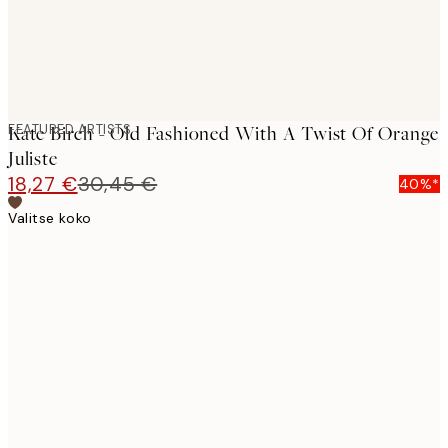
FEATURED ARTISTS
Kate Birch - Old Fashioned With A Twist Of Orange
Juliste
18,27 €
30,45 €
40%*
Valitse koko