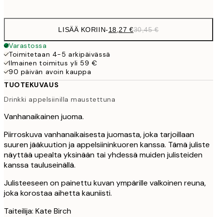
options
LISÄÄ KORIIN
-
18,27 €
30,45 €
Varastossa
Toimitetaan 4-5 arkipäivässä
Ilmainen toimitus yli 59 €
90 päivän avoin kauppa
TUOTEKUVAUS
Drinkki appelsiinilla maustettuna
Vanhanaikainen juoma.
Piirroskuva vanhanaikaisesta juomasta, joka tarjoillaan
suuren jääkuution ja appelsiininkuoren kanssa. Tämä juliste
näyttää upealta yksinään tai yhdessä muiden julisteiden
kanssa tauluseinällä.
Julisteeseen on painettu kuvan ympärille valkoinen reuna,
joka korostaa aihetta kauniisti.
Taiteilija: Kate Birch