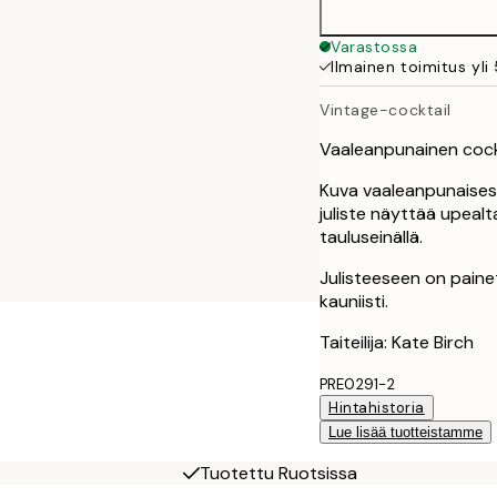
Varastossa
Ilmainen toimitus yli
Vintage-cocktail
Vaaleanpunainen cockta
Kuva vaaleanpunaisest
juliste näyttää upeal
tauluseinällä.
Julisteeseen on paine
kauniisti.
Taiteilija: Kate Birch
PRE0291-2
Hintahistoria
Lue lisää tuotteistamme
Tuotettu Ruotsissa