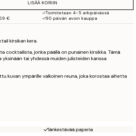
LISÄÄ KORIIN
Toimitetaan 4-5 arkipäivässä
 59 €
90 päivän avoin kauppa
il kirsikan kera.
a cocktailista, jonka päällä on punainen kirsikka. Tämä
ta yksinään tai yhdessä muiden julisteiden kanssa
ttu kuvan ympärille valkoinen reuna, joka korostaa aihetta
Iänkestävää paperia