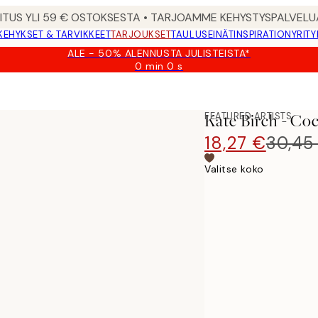
MITUS YLI 59 € OSTOKSESTA • TARJOAMME KEHYSTYSPALVELU
KEHYKSET & TARVIKKEET
TARJOUKSET
TAULUSEINÄT
INSPIRATION
YRITY
ALE - 50% ALENNUSTA JULISTEISTA*
0 min
0 s
Voimassa
asti:
e
2026-
08-
FEATURED ARTISTS
Kate Birch - Coc
09
18,27 €
30,45
Valitse koko