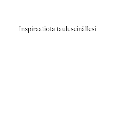
Alkaen 7,50 €
15 €
Inspiraatiota tauluseinällesi