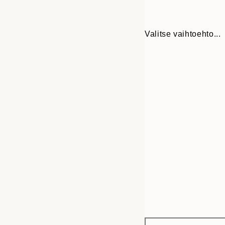
Valitse vaihtoehto...
Frame
50x50 cm
options