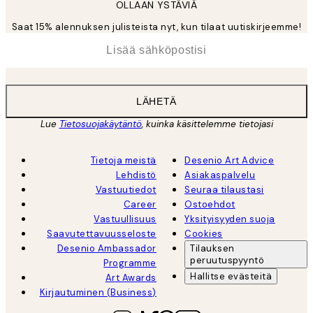
OLLAAN YSTÄVIÄ
Saat 15% alennuksen julisteista nyt, kun tilaat uutiskirjeemme!
*
Sähköposti
LÄHETÄ
Lue
Tietosuojakäytäntö
, kuinka käsittelemme tietojasi
Tietoja meistä
Desenio Art Advice
Lehdistö
Asiakaspalvelu
Vastuutiedot
Seuraa tilaustasi
Career
Ostoehdot
Vastuullisuus
Yksityisyyden suoja
Saavutettavuusseloste
Cookies
Desenio Ambassador
Tilauksen
peruutuspyyntö
Programme
Hallitse evästeitä
Art Awards
Kirjautuminen (Business)