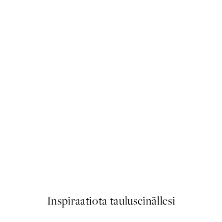
50%*
The Obsession Juliste
Alkaen 9,98 €
19,95 €
Inspiraatiota tauluseinällesi