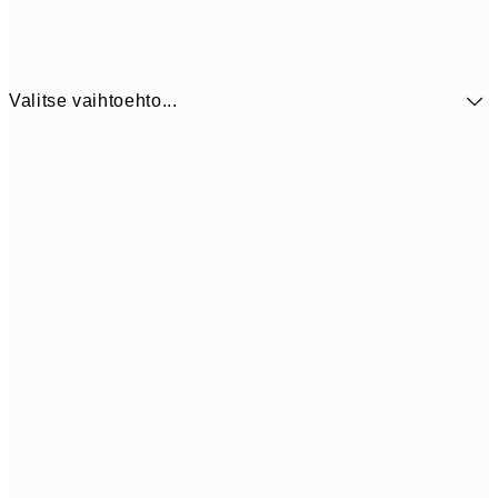
Valitse vaihtoehto...
5,
30x40 cm
19,