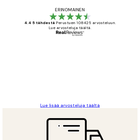
ERINOMAINEN
4.4 5 tähdestä
Perustuen 108425 arvosteluun.
Lue arvosteluja täältä.
Varmennettu ostaja
asiakkaiden
arvostelut
Very good quality. Fast delivery.
Thankyou.
19 touko
Tina I
Lue lisää arvosteluja täältä