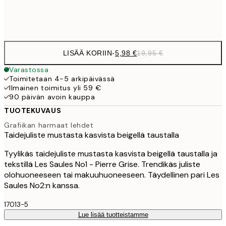
Frame
options
LISÄÄ KORIIN
-
5,98 €
19,95 €
Varastossa
Toimitetaan 4-5 arkipäivässä
Ilmainen toimitus yli 59 €
90 päivän avoin kauppa
TUOTEKUVAUS
Grafiikan harmaat lehdet
Taidejuliste mustasta kasvista beigellä taustalla
Tyylikäs taidejuliste mustasta kasvista beigellä taustalla ja
tekstillä Les Saules No1 - Pierre Grise. Trendikäs juliste
olohuoneeseen tai makuuhuoneeseen. Täydellinen pari Les
Saules No2:n kanssa.
17013-5
Lue lisää tuotteistamme