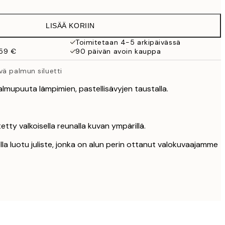
LISÄÄ KORIIN
Toimitetaan 4-5 arkipäivässä
 59 €
90 päivän avoin kauppa
vä palmun siluetti
almupuuta lämpimien, pastellisävyjen taustalla.
etty valkoisella reunalla kuvan ympärillä.
la luotu juliste, jonka on alun perin ottanut valokuvaajamme