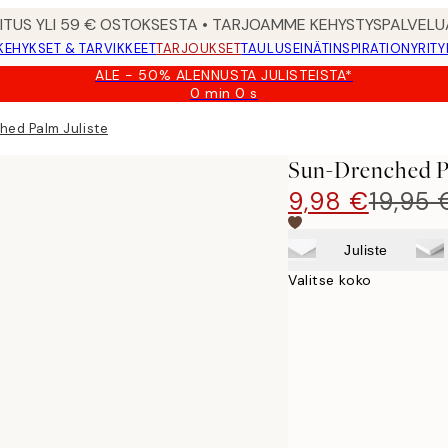
MITUS YLI 59 € OSTOKSESTA • TARJOAMME KEHYSTYSPALVELU
KEHYKSET & TARVIKKEET
TARJOUKSET
TAULUSEINÄT
INSPIRATION
YRITY
ALE - 50% ALENNUSTA JULISTEISTA*
0 min
0 s
Voimassa
asti:
ed Palm Juliste
2026-
08-
Sun-Drenched Pa
09
9,98 €
19,95 
Juliste
Valitse koko