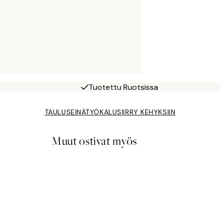
Tuotettu Ruotsissa
TAULUSEINÄTYÖKALU
SIIRRY KEHYKSIIN
Muut ostivat myös