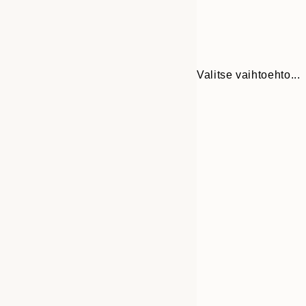
Valitse vaihtoehto...
Frame
30x40 cm
options