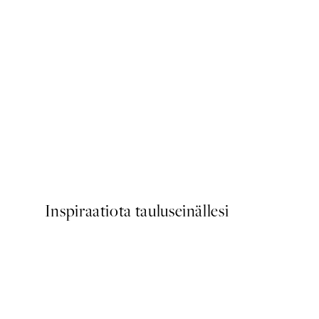
-40%
Trace of Light Julistepaketti
Alkaen 15,60 €
26 €
Inspiraatiota tauluseinällesi