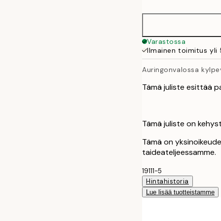
Varastossa
Ilmainen toimitus yli
Auringonvalossa kylpe
Tämä juliste esittää p
Tämä juliste on kehyst
Tämä on yksinoikeudel
taideateljeessamme.
19111-5
Hintahistoria
Lue lisää tuotteistamme