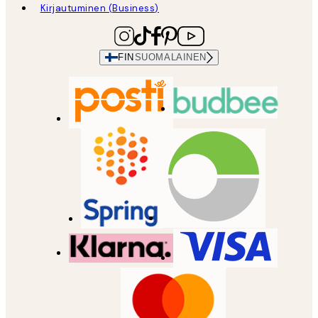
Kirjautuminen (Business)
FIN
SUOMALAINEN