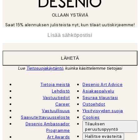
OLLAAN YSTÄVIÄ
Saat 15% alennuksen julisteista nyt, kun tilaat uutiskirjeemme!
*
Sähköposti
LÄHETÄ
Lue
Tietosuojakäytäntö
, kuinka käsittelemme tietojasi
Tietoja meistä
Desenio Art Advice
Lehdistö
Asiakaspalvelu
Vastuutiedot
Seuraa tilaustasi
Career
Ostoehdot
Vastuullisuus
Yksityisyyden suoja
Saavutettavuusseloste
Cookies
Desenio Ambassador
Tilauksen
peruutuspyyntö
Programme
Hallitse evästeitä
Art Awards