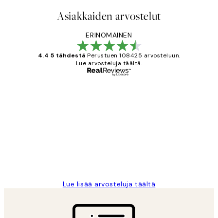
Asiakkaiden arvostelut
ERINOMAINEN
4.4 5 tähdestä
Perustuen 108425 arvosteluun.
Lue arvosteluja täältä.
Varmennettu ostaja
asiakkaiden
arvostelut
Very good quality. Fast delivery.
Thankyou.
19 touko
Tina I
Lue lisää arvosteluja täältä