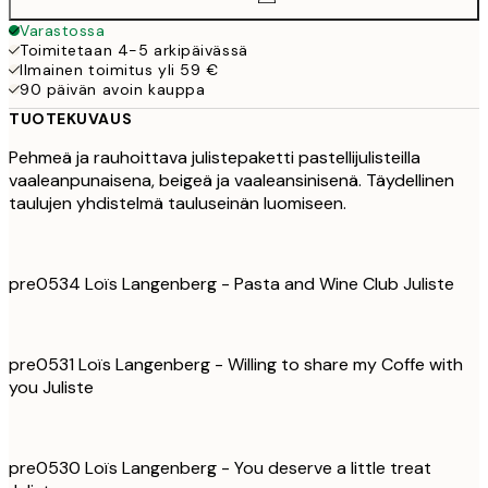
Varastossa
Toimitetaan 4-5 arkipäivässä
Ilmainen toimitus yli 59 €
90 päivän avoin kauppa
TUOTEKUVAUS
Pehmeä ja rauhoittava julistepaketti pastellijulisteilla
vaaleanpunaisena, beigeä ja vaaleansinisenä. Täydellinen
taulujen yhdistelmä tauluseinän luomiseen.
pre0534 Loïs Langenberg - Pasta and Wine Club Juliste
pre0531 Loïs Langenberg - Willing to share my Coffe with
you Juliste
pre0530 Loïs Langenberg - You deserve a little treat