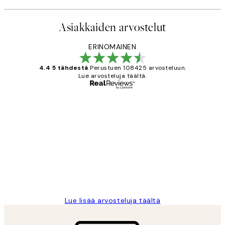
Asiakkaiden arvostelut
ERINOMAINEN
4.4 5 tähdestä
Perustuen 108425 arvosteluun.
Lue arvosteluja täältä.
Varmennettu ostaja
asiakkaiden
arvostelut
Very good quality. Fast delivery.
Thankyou.
19 touko
Tina I
Lue lisää arvosteluja täältä