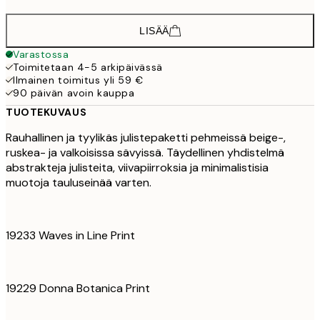
LISÄÄ
Varastossa
Toimitetaan 4-5 arkipäivässä
Ilmainen toimitus yli 59 €
90 päivän avoin kauppa
TUOTEKUVAUS
Rauhallinen ja tyylikäs julistepaketti pehmeissä beige-,
ruskea- ja valkoisissa sävyissä. Täydellinen yhdistelmä
abstrakteja julisteita, viivapiirroksia ja minimalistisia
muotoja tauluseinää varten.
19233 Waves in Line Print
19229 Donna Botanica Print