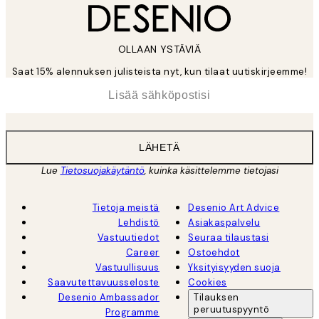
OLLAAN YSTÄVIÄ
Saat 15% alennuksen julisteista nyt, kun tilaat uutiskirjeemme!
*
Sähköposti
LÄHETÄ
Lue
Tietosuojakäytäntö
, kuinka käsittelemme tietojasi
Tietoja meistä
Desenio Art Advice
Lehdistö
Asiakaspalvelu
Vastuutiedot
Seuraa tilaustasi
Career
Ostoehdot
Vastuullisuus
Yksityisyyden suoja
Saavutettavuusseloste
Cookies
Desenio Ambassador
Tilauksen
peruutuspyyntö
Programme