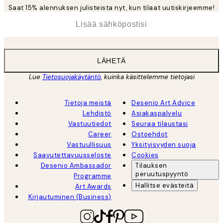
Saat 15% alennuksen julisteista nyt, kun tilaat uutiskirjeemme!
*
Sähköposti
LÄHETÄ
Lue
Tietosuojakäytäntö
, kuinka käsittelemme tietojasi
Tietoja meistä
Desenio Art Advice
Lehdistö
Asiakaspalvelu
Vastuutiedot
Seuraa tilaustasi
Career
Ostoehdot
Vastuullisuus
Yksityisyyden suoja
Saavutettavuusseloste
Cookies
Desenio Ambassador
Tilauksen
peruutuspyyntö
Programme
Hallitse evästeitä
Art Awards
Kirjautuminen (Business)