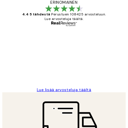
ERINOMAINEN
4.4 5 tähdestä
Perustuen 108425 arvosteluun.
Lue arvosteluja täältä.
Varmennettu ostaja
asiakkaiden
arvostelut
Very good quality. Fast delivery.
Thankyou.
19 touko
Tina I
Lue lisää arvosteluja täältä