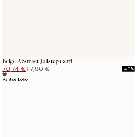
images
Beige Abstract Julistepaketti
70,74 €
117,90 €
-40%
Valitse koko