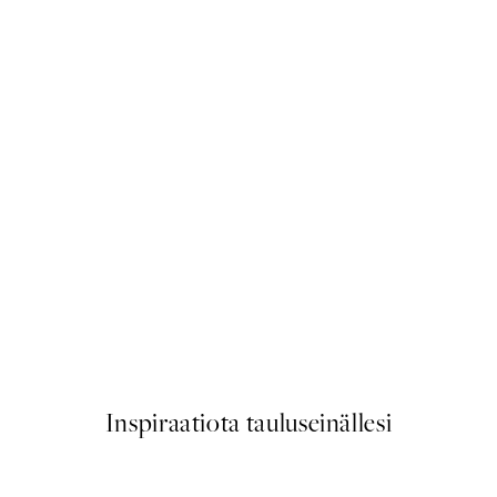
50%*
Traces of Light No2 Juliste
Alkaen 7,50 €
15 €
Inspiraatiota tauluseinällesi