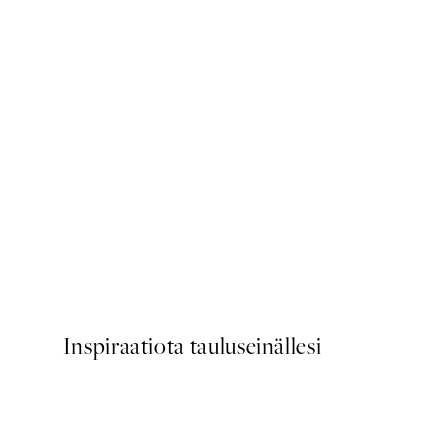
UUTUUDET
Earth Toned Texture Juliste
Alkaen 13 €
Inspiraatiota tauluseinällesi