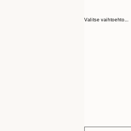
Valitse vaihtoehto...
Frame
13x18 cm
options
21x30 cm