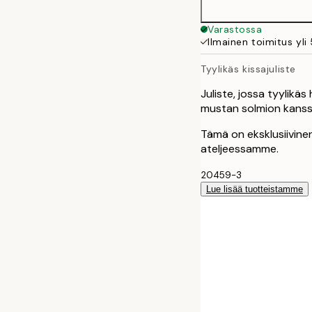
30x40 cm
Varastossa
Ilmainen toimitus yli
40x50 cm
Tyylikäs kissajuliste
50x70 cm
Juliste, jossa tyylikä
mustan solmion kanssa
Tämä on eksklusiivinen
ateljeessamme.
20459-3
Lue lisää tuotteistamme