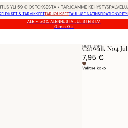
MITUS YLI 59 € OSTOKSESTA • TARJOAMME KEHYSTYSPALVELU
KEHYKSET & TARVIKKEET
TARJOUKSET
TAULUSEINÄT
INSPIRATION
YRITY
ALE - 50% ALENNUSTA JULISTEISTA*
0 min
0 s
Voimassa
asti:
2026-
08-
UUTUUDET
Catwalk No4 Jul
09
7,95 €
Valitse koko