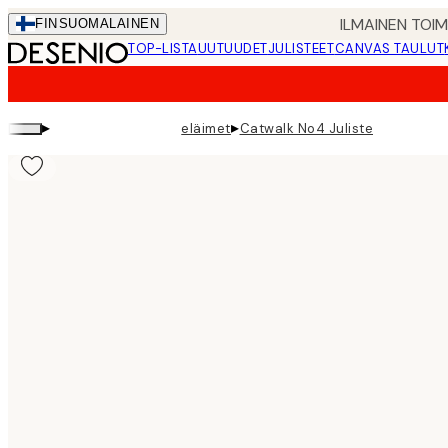
Skip
ILMAINEN TOI
FIN
SUOMALAINEN
to
TOP-LISTA
UUTUUDET
JULISTEET
CANVAS TAULUT
main
content.
▸
▸
eläimet
Catwalk No4 Juliste