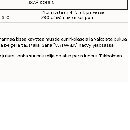
LISÄÄ KORIIN
19,95 €
Toimitetaan 4-5 arkipäivässä
 59 €
90 päivän avoin kauppa
27,45 €
32,45 €
s harmaa kissa käyttää mustia aurinkolaseja ja valkoista pukua
 beigellä taustalla. Sana "CATWALK" näkyy yläosassa.
 juliste, jonka suunnittelija on alun perin luonut Tukholman