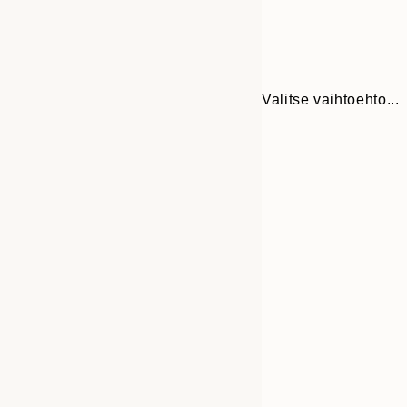
Valitse vaihtoehto...
Frame
13x18 cm
options