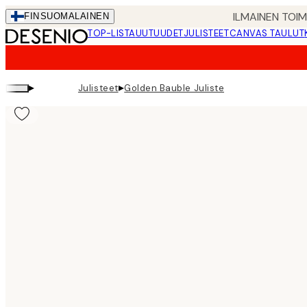
Skip
ILMAINEN TOI
FIN
SUOMALAINEN
to
TOP-LISTA
UUTUUDET
JULISTEET
CANVAS TAULUT
main
content.
▸
▸
Julisteet
Golden Bauble Juliste