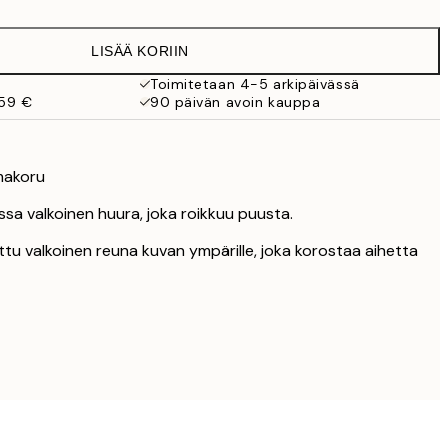
6,50 €
13 €
LISÄÄ KORIIN
9,98 €
19,95 €
Toimitetaan 4-5 arkipäivässä
 59 €
90 päivän avoin kauppa
16,23 €
32,45 €
makoru
ossa valkoinen huura, joka roikkuu puusta.
ttu valkoinen reuna kuvan ympärille, joka korostaa aihetta