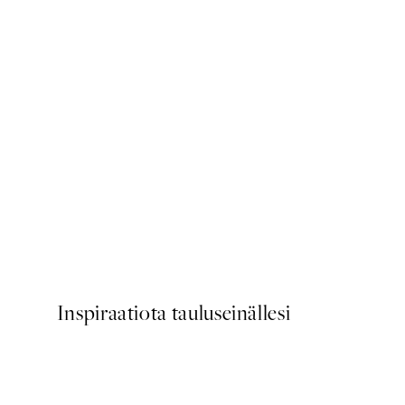
50%*
Beige Painting No1 Juliste
Alkaen 10,98 €
21,95 €
Inspiraatiota tauluseinällesi