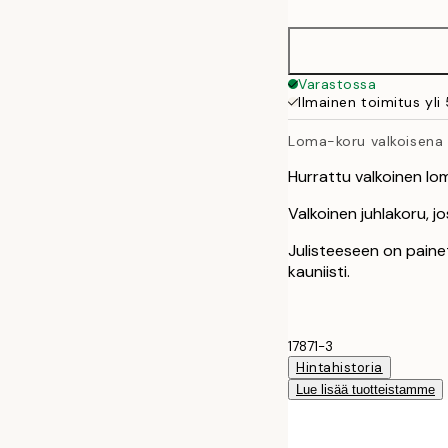
21x30 cm
30x40 cm
Varastossa
Ilmainen toimitus yli
50x70 cm
Loma-koru valkoisena
Hurrattu valkoinen lo
Valkoinen juhlakoru, j
Julisteeseen on paine
kauniisti.
17871-3
Hintahistoria
Lue lisää tuotteistamme