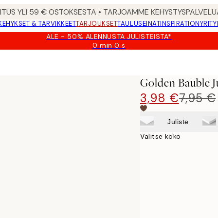
MITUS YLI 59 € OSTOKSESTA • TARJOAMME KEHYSTYSPALVELU
KEHYKSET & TARVIKKEET
TARJOUKSET
TAULUSEINÄT
INSPIRATION
YRITY
ALE - 50% ALENNUSTA JULISTEISTA*
0 min
0 s
Voimassa
asti:
2026-
08-
Golden Bauble Ju
09
3,98 €
7,95 €
Juliste
Valitse koko