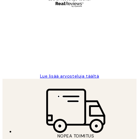
Varmennettu ostaja
asiakkaiden
arvostelut
Very good quality. Fast delivery.
Thankyou.
19 touko
Tina I
Lue lisää arvosteluja täältä
NOPEA TOIMITUS