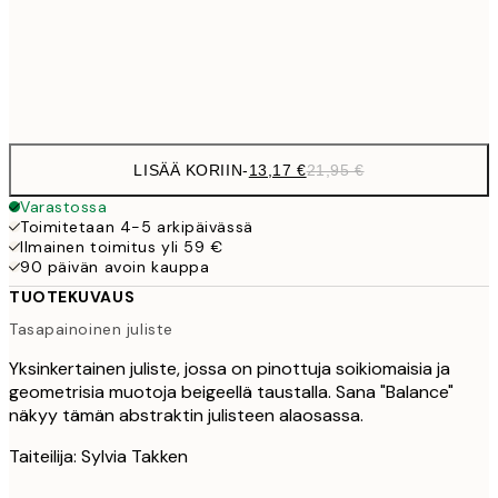
Frame
options
LISÄÄ KORIIN
-
13,17 €
21,95 €
Varastossa
Toimitetaan 4-5 arkipäivässä
Ilmainen toimitus yli 59 €
90 päivän avoin kauppa
TUOTEKUVAUS
Tasapainoinen juliste
Yksinkertainen juliste, jossa on pinottuja soikiomaisia ja
geometrisia muotoja beigeellä taustalla. Sana "Balance"
näkyy tämän abstraktin julisteen alaosassa.
Taiteilija: Sylvia Takken