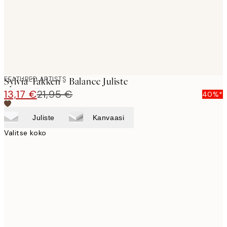
FEATURED ARTISTS
Sylvia Takken - Balance Juliste
13,17 €
21,95 €
40%*
Juliste
Kanvaasi
Valitse koko