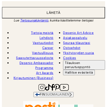
LÄHETÄ
Lue
Tietosuojakäytäntö
, kuinka käsittelemme tietojasi
Tietoja meistä
Desenio Art Advice
Lehdistö
Asiakaspalvelu
Vastuutiedot
Seuraa tilaustasi
Career
Ostoehdot
Vastuullisuus
Yksityisyyden suoja
Saavutettavuusseloste
Cookies
Desenio Ambassador
Tilauksen
peruutuspyyntö
Programme
Hallitse evästeitä
Art Awards
Kirjautuminen (Business)
FIN
SUOMALAINEN