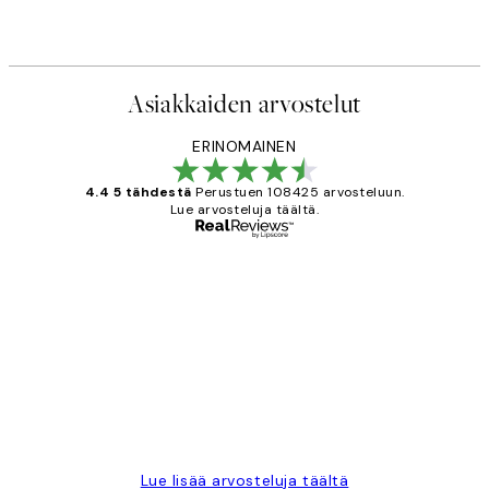
Asiakkaiden arvostelut
ERINOMAINEN
4.4 5 tähdestä
Perustuen 108425 arvosteluun.
Lue arvosteluja täältä.
Varmennettu ostaja
asiakkaiden
arvostelut
Very good quality. Fast delivery.
Thankyou.
19 touko
Tina I
Lue lisää arvosteluja täältä