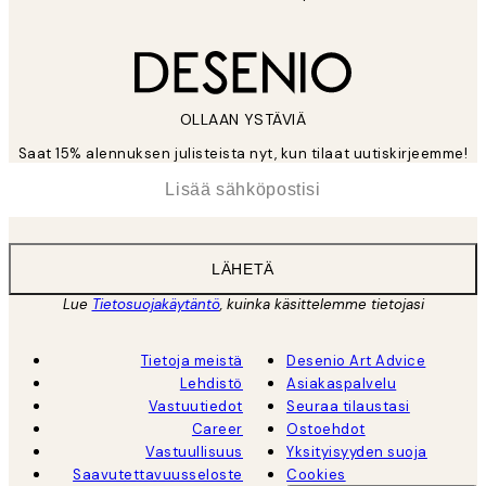
OLLAAN YSTÄVIÄ
Saat 15% alennuksen julisteista nyt, kun tilaat uutiskirjeemme!
*
Sähköposti
LÄHETÄ
Lue
Tietosuojakäytäntö
, kuinka käsittelemme tietojasi
Tietoja meistä
Desenio Art Advice
Lehdistö
Asiakaspalvelu
Vastuutiedot
Seuraa tilaustasi
Career
Ostoehdot
Vastuullisuus
Yksityisyyden suoja
Saavutettavuusseloste
Cookies