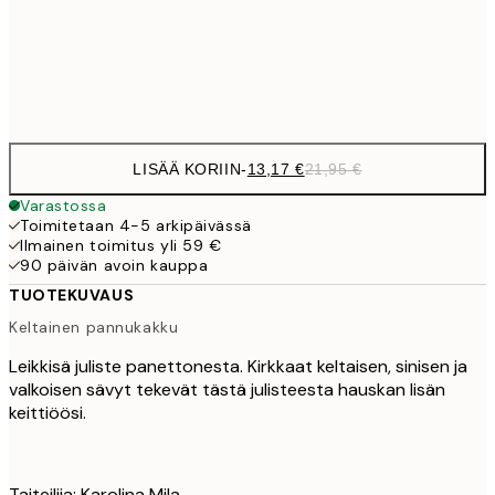
Frame
options
LISÄÄ KORIIN
-
13,17 €
21,95 €
Varastossa
Toimitetaan 4-5 arkipäivässä
Ilmainen toimitus yli 59 €
90 päivän avoin kauppa
TUOTEKUVAUS
Keltainen pannukakku
Leikkisä juliste panettonesta. Kirkkaat keltaisen, sinisen ja
valkoisen sävyt tekevät tästä julisteesta hauskan lisän
keittiöösi.
Taiteilija: Karolina Mila