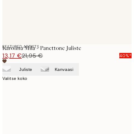
FEATURED ARTISTS
Karolina Mila - Panettone Juliste
13,17 €
21,95 €
40%*
Juliste
Kanvaasi
Valitse koko