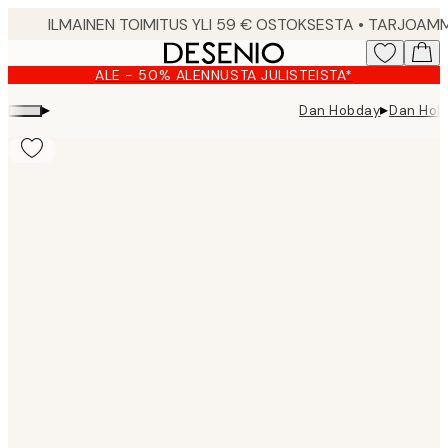
Skip
to
main
ALE - 50% ALENNUSTA JULISTEISTA*
content.
▸
▸
Dan Hobday
Dan Hobd
Product
images