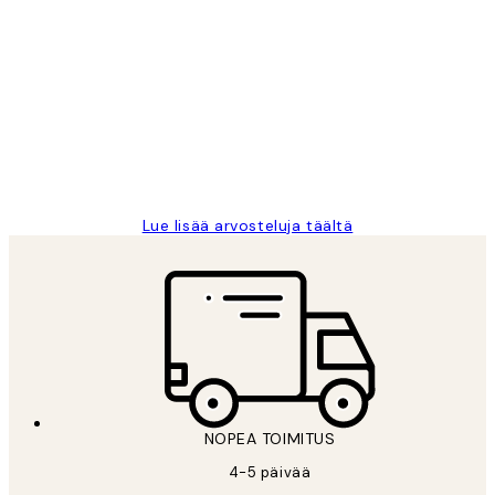
Varmennettu ostaja
asiakkaiden
arvostelut
Very good quality. Fast delivery.
Thankyou.
19 touko
Tina I
Lue lisää arvosteluja täältä
NOPEA TOIMITUS
4-5 päivää