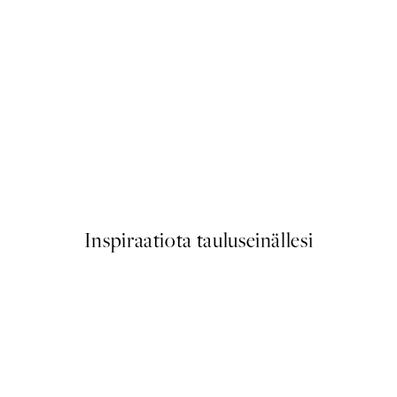
50%*
Olive Branches in Vase Juliste
Alkaen 6,50 €
13 €
Inspiraatiota tauluseinällesi