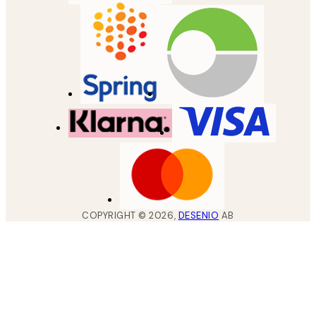
COPYRIGHT ©
2026
,
DESENIO
AB