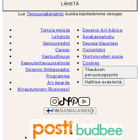
LÄHETÄ
Lue
Tietosuojakäytäntö
, kuinka käsittelemme tietojasi
Tietoja meistä
Desenio Art Advice
Lehdistö
Asiakaspalvelu
Vastuutiedot
Seuraa tilaustasi
Career
Ostoehdot
Vastuullisuus
Yksityisyyden suoja
Saavutettavuusseloste
Cookies
Desenio Ambassador
Tilauksen
peruutuspyyntö
Programme
Hallitse evästeitä
Art Awards
Kirjautuminen (Business)
FIN
SUOMALAINEN