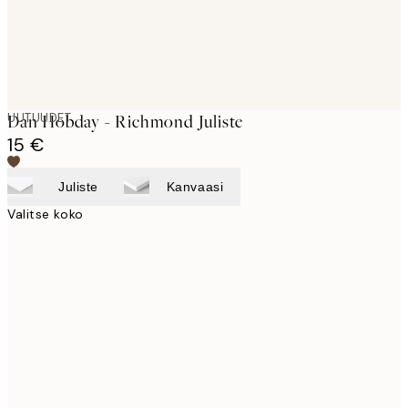
UUTUUDET
Dan Hobday - Richmond Juliste
15 €
Juliste
Kanvaasi
Valitse koko