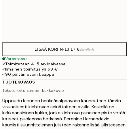
22,8
50x70 cm
Frame
options
LISÄÄ KORIIN
-
13,17 €
21,95 €
Varastossa
Toimitetaan 4-5 arkipäivässä
Ilmainen toimitus yli 59 €
90 päivän avoin kauppa
TUOTEKUVAUS
Teksturoitu sininen kukkakuvio
Uppoudu luonnon henkeäsalpaavaan kauneuteen tämän
visuaalisesti kiehtovan seinätaiteen avulla. Keskellä on
kirkkaansininen kukka, jonka kiehtova punainen piste vetää
katseet puoleensa hetkessä. Berenice Hernandezin
kauniisti suunnitteleman julisteen rakenne lisää julisteeseen