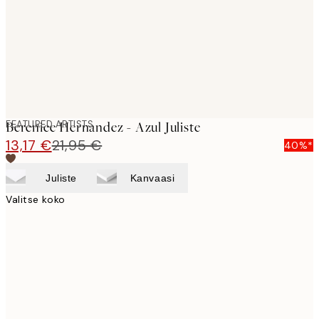
images
FEATURED ARTISTS
Berenice Hernandez - Azul Juliste
13,17 €
21,95 €
40%*
Juliste
Kanvaasi
Valitse koko