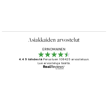
Asiakkaiden arvostelut
ERINOMAINEN
4.4 5 tähdestä
Perustuen 108425 arvosteluun.
Lue arvosteluja täältä.
Varmennettu ostaja
asiakkaiden
arvostelut
Very good quality. Fast delivery.
Thankyou.
19 touko