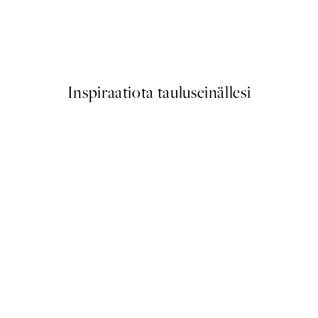
50%*
Traces of Light No2 Juliste
Alkaen 7,50 €
15 €
Inspiraatiota tauluseinällesi