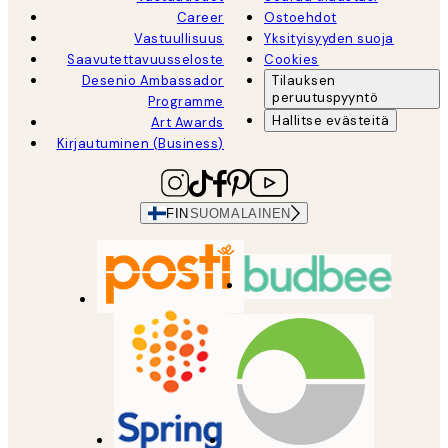
Career
Ostoehdot
Vastuullisuus
Yksityisyyden suoja
Saavutettavuusseloste
Cookies
Desenio Ambassador
Tilauksen
peruutuspyyntö
Programme
Hallitse evästeitä
Art Awards
Kirjautuminen (Business)
FIN
SUOMALAINEN