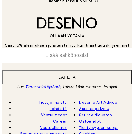
Ilmainen toimitus yli 59 €
OLLAAN YSTÄVIÄ
Saat 15% alennuksen julisteista nyt, kun tilaat uutiskirjeemme!
*
Sähköposti
LÄHETÄ
Lue
Tietosuojakäytäntö
, kuinka käsittelemme tietojasi
Tietoja meistä
Desenio Art Advice
Lehdistö
Asiakaspalvelu
Vastuutiedot
Seuraa tilaustasi
Career
Ostoehdot
Vastuullisuus
Yksityisyyden suoja
Saavutettavuusseloste
Cookies