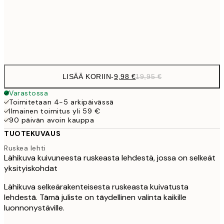
32,
Frame
options
LISÄÄ KORIIN
-
9,98 €
19,95 €
Varastossa
Toimitetaan 4-5 arkipäivässä
Ilmainen toimitus yli 59 €
90 päivän avoin kauppa
TUOTEKUVAUS
Ruskea lehti
Lähikuva kuivuneesta ruskeasta lehdestä, jossa on selkeät
yksityiskohdat
Lähikuva selkeärakenteisesta ruskeasta kuivatusta
lehdestä. Tämä juliste on täydellinen valinta kaikille
luonnonystäville.