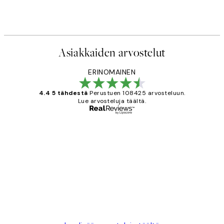
Asiakkaiden arvostelut
ERINOMAINEN
4.4 5 tähdestä
Perustuen 108425 arvosteluun.
Lue arvosteluja täältä.
Varmennettu ostaja
asiakkaiden
arvostelut
Very good quality. Fast delivery.
Thankyou.
19 touko
Tina I