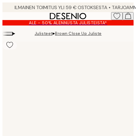
Skip
to
main
ALE - 50% ALENNUSTA JULISTEISTA*
content.
▸
▸
Julisteet
Brown Close Up Juliste
Product
images