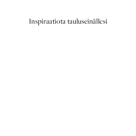
Alkaen 6,50 €
13 €
Inspiraatiota tauluseinällesi