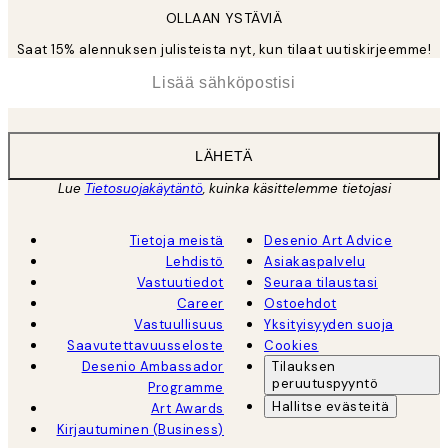
OLLAAN YSTÄVIÄ
Saat 15% alennuksen julisteista nyt, kun tilaat uutiskirjeemme!
*
Sähköposti
LÄHETÄ
Lue
Tietosuojakäytäntö
, kuinka käsittelemme tietojasi
Tietoja meistä
Desenio Art Advice
Lehdistö
Asiakaspalvelu
Vastuutiedot
Seuraa tilaustasi
Career
Ostoehdot
Vastuullisuus
Yksityisyyden suoja
Saavutettavuusseloste
Cookies
Desenio Ambassador
Tilauksen
peruutuspyyntö
Programme
Hallitse evästeitä
Art Awards
Kirjautuminen (Business)