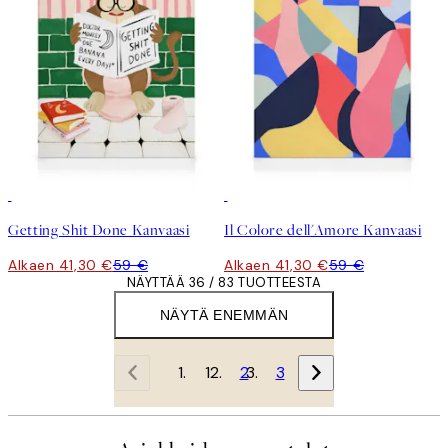
30%*
30%*
Getting Shit Done Kanvaasi
Il Colore dell'Amore Kanvaasi
Alkaen 41,30 €
59 €
Alkaen 41,30 €
59 €
NÄYTTÄÄ 36 / 83 TUOTTEESTA
NÄYTÄ ENEMMÄN
1
2
3