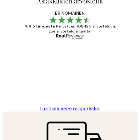
Asiakkaiden arvostelut
ERINOMAINEN
4.4 5 tähdestä
Perustuen 108425 arvosteluun.
Lue arvosteluja täältä.
Varmennettu ostaja
asiakkaiden
arvostelut
Very good quality. Fast delivery.
Thankyou.
19 touko
Tina I
Lue lisää arvosteluja täältä