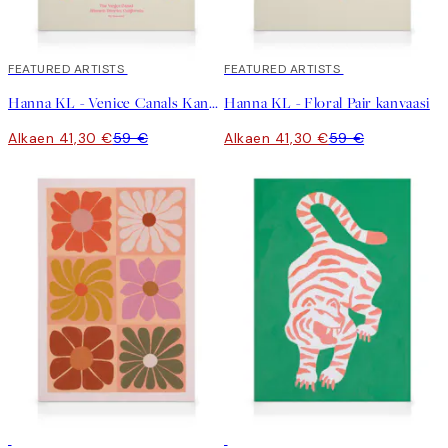
30%*
FEATURED ARTISTS
30%*
FEATURED ARTISTS
Hanna KL - Venice Canals Kanvaasi
Hanna KL - Floral Pair kanvaasi
Alkaen 41,30 €
59 €
Alkaen 41,30 €
59 €
30%*
30%*