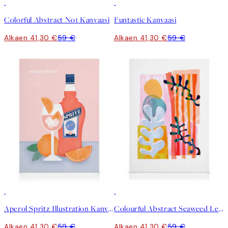
30%*
30%*
Colorful Abstract No1 Kanvaasi
Funtastic Kanvaasi
Alkaen 41,30 €
59 €
Alkaen 41,30 €
59 €
30%*
30%*
Aperol Spritz Illustration Kanvaasi
Colourful Abstract Seaweed Leaf Kanvaasi
Alkaen 41,30 €
59 €
Alkaen 41,30 €
59 €