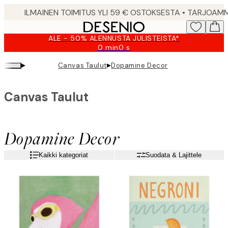
Skip
to
main
ALE - 50% ALENNUSTA JULISTEISTA*
content.
0 min
0 s
Voimassa
asti:
▸
▸
Canvas Taulut
Dopamine Decor
2026-
08-
10
Canvas Taulut
Dopamine Decor
Kaikki kategoriat
Suodata & Lajittele