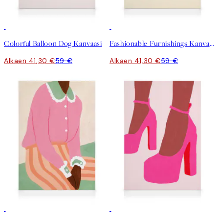
30%*
30%*
Colorful Balloon Dog Kanvaasi
Fashionable Furnishings Kanvaasi
Alkaen 41,30 €
59 €
Alkaen 41,30 €
59 €
30%*
30%*