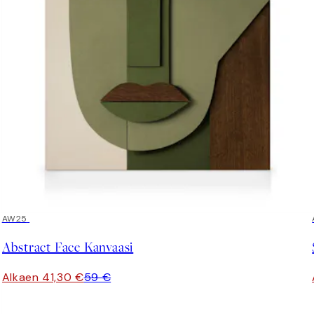
30%*
AW25
Abstract Face Kanvaasi
Alkaen 41,30 €
59 €