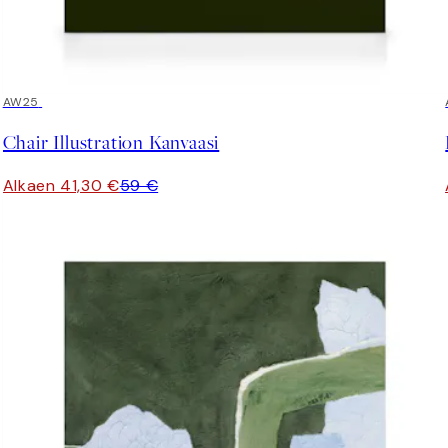
30%*
AW25
Chair Illustration Kanvaasi
Alkaen 41,30 €
59 €