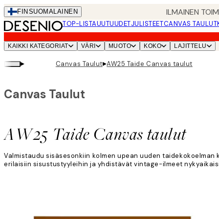
Skip
ILMAINEN TOI
FIN
SUOMALAINEN
to
TOP-LISTA
UUTUUDET
JULISTEET
CANVAS TAULUT
main
content.
KAIKKI KATEGORIAT
VÄRI
MUOTO
KOKO
LAJITTELU
▸
▸
Canvas Taulut
AW25 Taide Canvas taulut
Canvas Taulut
AW25 Taide Canvas taulut
Valmistaudu sisäsesonkiin kolmen upean uuden taidekokoelman ka
erilaisiin sisustustyyleihin ja yhdistävät vintage-ilmeet nykyaikaisi
Lue lisää