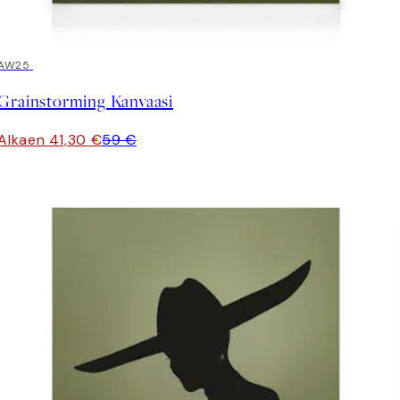
30%*
AW25
Grainstorming Kanvaasi
Alkaen 41,30 €
59 €