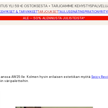
MITUS YLI 59 € OSTOKSESTA • TARJOAMME KEHYSTYSPALVELU
KEHYKSET & TARVIKKEET
TARJOUKSET
TAULUSEINÄT
INSPIRATION
YRITY
ALE - 50% ALENNUSTA JULISTEISTA*
nssa AW25:lle. Kolmen hyvin erilaisen estetiikan myötä
Spicy Revi
in väripaletteihin.