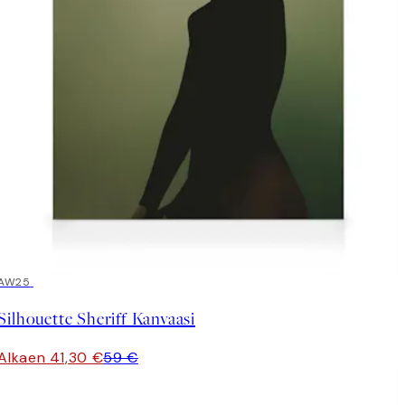
30%*
AW25
Silhouette Sheriff Kanvaasi
Alkaen 41,30 €
59 €