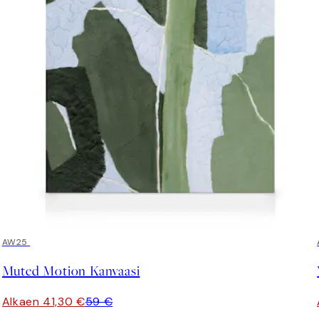
30%*
AW25
Muted Motion Kanvaasi
Alkaen 41,30 €
59 €