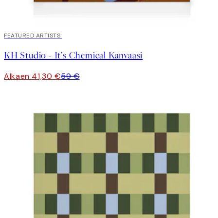
30%*
FEATURED ARTISTS
KH Studio - It’s Chemical Kanvaasi
Alkaen 41,30 €
59 €