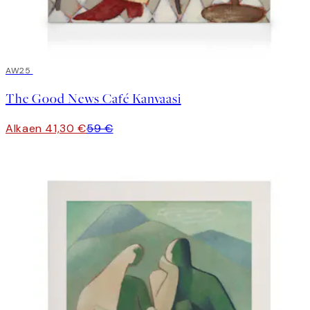
30%*
AW25
The Good News Café Kanvaasi
Alkaen 41,30 €
59 €