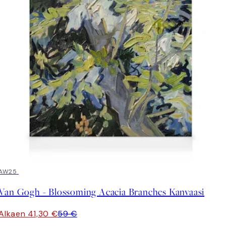
30%*
AW25
Van Gogh - Blossoming Acacia Branches Kanvaasi
Alkaen 41,30 €
59 €