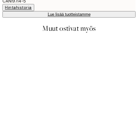
CAN19714-5
Hintahistoria
Lue lisää tuotteistamme
Muut ostivat myös