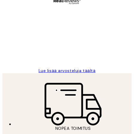
Varmennettu ostaja
asiakkaiden
arvostelut
Very good quality. Fast delivery.
Thankyou.
19 touko
Tina I
Lue lisää arvosteluja täältä
NOPEA TOIMITUS