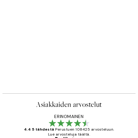
50%*
iste
Polka Dotted Dream Juliste
Alkaen 10,98 €
21,95 €
Asiakkaiden arvostelut
ERINOMAINEN
4.4 5 tähdestä
Perustuen 108425 arvosteluun.
Lue arvosteluja täältä.