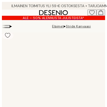
Skip
to
main
ALE - 50% ALENNUSTA JULISTEISTA*
content.
▸
▸
Eläimet
Stride Kanvaasi
Product
images