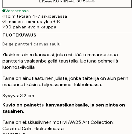
LISÄÄ KORIIN
-
41,30 €
59 €
Varastossa
Toimitetaan 4-7 arkipäivässä
Ilmainen toimitus yli 59 €
90 päivän avoin kauppa
TUOTEKUVAUS
Beige pantteri canvas taulu
Yksinkertainen kanvaasi, joka esittää tummanruskeaa
pantteria vaaleanbeigellä taustalla, luotuna pehmeillä
luonnosviivoilla.
Tämä on ainutlaatuinen juliste, jonka taiteilija on alun perin
maalannut käsin ateljeessamme Tukholmassa.
Syvyys: 3,2 cm
Kuvio on painettu kanvaasikankaalle, ja sen pinta on
tasainen.
Tämä on eksklusiivinen motiivi AW25 Art Collection:
Curated Calm -kokoelmasta.