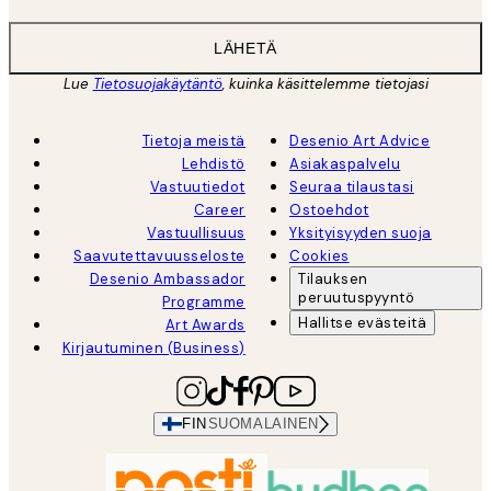
LÄHETÄ
Lue
Tietosuojakäytäntö
, kuinka käsittelemme tietojasi
Tietoja meistä
Desenio Art Advice
Lehdistö
Asiakaspalvelu
Vastuutiedot
Seuraa tilaustasi
Career
Ostoehdot
Vastuullisuus
Yksityisyyden suoja
Saavutettavuusseloste
Cookies
Desenio Ambassador
Tilauksen
peruutuspyyntö
Programme
Hallitse evästeitä
Art Awards
Kirjautuminen (Business)
FIN
SUOMALAINEN