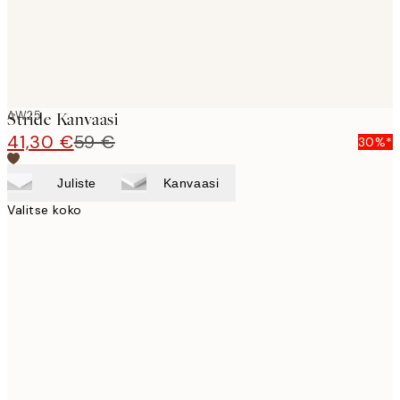
AW25
Stride Kanvaasi
41,30 €
59 €
30%*
Juliste
Kanvaasi
Valitse koko