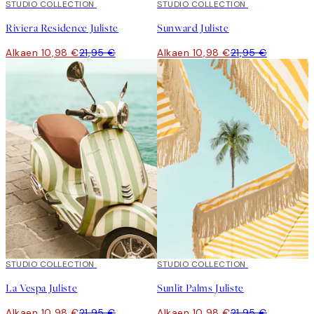
50%*
STUDIO COLLECTION
50%*
STUDIO COLLECTION
Riviera Residence Juliste
Sunward Juliste
Alkaen 10,98 €
21,95 €
Alkaen 10,98 €
21,95 €
50%*
STUDIO COLLECTION
50%*
STUDIO COLLECTION
La Vespa Juliste
Sunlit Palms Juliste
Alkaen 10,98 €
21,95 €
Alkaen 10,98 €
21,95 €