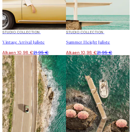
50%*
STUDIO COLLECTION
50%*
STUDIO COLLECTION
Vintage Arrival Juliste
Summer Height Juliste
Alkaen 10,98 €
21,95 €
Alkaen 10,98 €
21,95 €