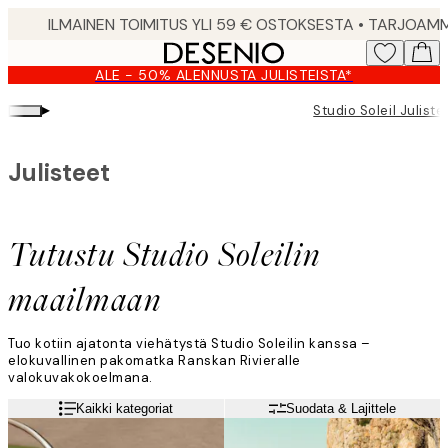
Skip
to
main
ALE - 50% ALENNUSTA JULISTEISTA*
content.
▸
Studio Soleil Juliste
Julisteet
Tutustu Studio Soleilin
maailmaan
Tuo kotiin ajatonta viehätystä Studio Soleilin kanssa –
elokuvallinen pakomatka Ranskan Rivieralle
valokuvakokoelmana.
Kaikki kategoriat
Suodata & Lajittele