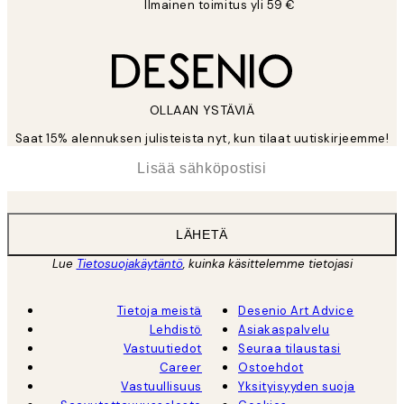
Ilmainen toimitus yli 59 €
OLLAAN YSTÄVIÄ
Saat 15% alennuksen julisteista nyt, kun tilaat uutiskirjeemme!
*
Sähköposti
LÄHETÄ
Lue
Tietosuojakäytäntö
, kuinka käsittelemme tietojasi
Tietoja meistä
Desenio Art Advice
Lehdistö
Asiakaspalvelu
Vastuutiedot
Seuraa tilaustasi
Career
Ostoehdot
Vastuullisuus
Yksityisyyden suoja