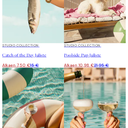
50%*
STUDIO COLLECTION
50%*
STUDIO COLLECTION
Catch of the Day Juliste
Poolside Pup Juliste
Alkaen 7,50 €
15 €
Alkaen 10,98 €
21,95 €