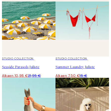
50%*
STUDIO COLLECTION
50%*
STUDIO COLLECTION
Seaside Parasols Juliste
Summer Laundry Juliste
Alkaen 10,98 €
21,95 €
Alkaen 7,50 €
15 €