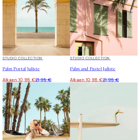
50%*
STUDIO COLLECTION
50%*
STUDIO COLLECTION
Palm Portal Juliste
Palm and Pastel Juliste
Alkaen 10,98 €
21,95 €
Alkaen 10,98 €
21,95 €