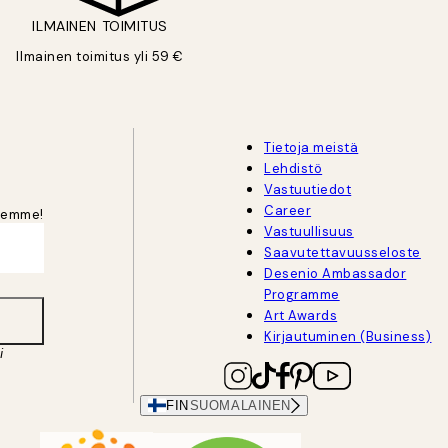
ILMAINEN TOIMITUS
Ilmainen toimitus yli 59 €
Tietoja meistä
Lehdistö
Vastuutiedot
Career
jeemme!
Vastuullisuus
Saavutettavuusseloste
Desenio Ambassador
Programme
Art Awards
Kirjautuminen (Business)
i
FIN
SUOMALAINEN