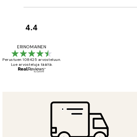
4.4
asiakkaiden
arvostelut
Very good quality.
ERINOMAINEN
Perustuen 108425 arvosteluun.
Lue arvosteluja täältä.
19 touko
Tina I