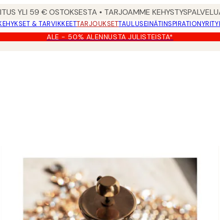
MITUS YLI 59 € OSTOKSESTA • TARJOAMME KEHYSTYSPALVELU
KEHYKSET & TARVIKKEET
TARJOUKSET
TAULUSEINÄT
INSPIRATION
YRITY
ALE - 50% ALENNUSTA JULISTEISTA*