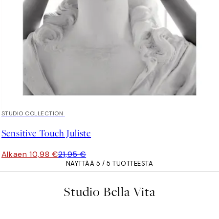
50%*
STUDIO COLLECTION
Sensitive Touch Juliste
Alkaen 10,98 €
21,95 €
NÄYTTÄÄ 5 / 5 TUOTTEESTA
Studio Bella Vita