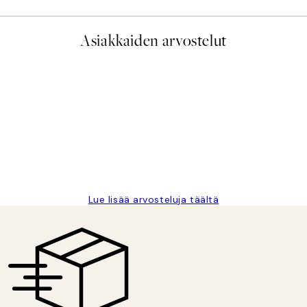
Asiakkaiden arvostelut
 Fast delivery. Thankyou.
Lue lisää arvosteluja täältä