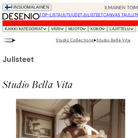
Skip
ILMAINEN TOI
FIN
SUOMALAINEN
to
TOP-LISTA
UUTUUDET
JULISTEET
CANVAS TAULUT
main
content.
KAIKKI KATEGORIAT
VÄRI
MUOTO
KOKO
LAJITTELU
▸
▸
Studio Collections
Studio Bella Vita
Julisteet
Studio Bella Vita