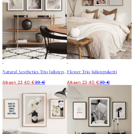
-40%
-40%
Natural Aesthetics Trio Julistepaketti
Flower Trio Julistepaketti
Alkaen 23,40 €
39 €
Alkaen 23,40 €
39 €