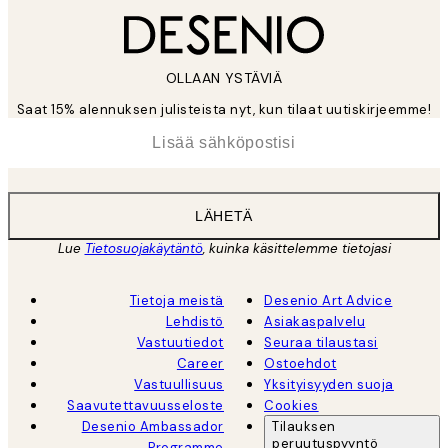
OLLAAN YSTÄVIÄ
Saat 15% alennuksen julisteista nyt, kun tilaat uutiskirjeemme!
*
Sähköposti
LÄHETÄ
Lue
Tietosuojakäytäntö
, kuinka käsittelemme tietojasi
Tietoja meistä
Desenio Art Advice
Lehdistö
Asiakaspalvelu
Vastuutiedot
Seuraa tilaustasi
Career
Ostoehdot
Vastuullisuus
Yksityisyyden suoja
Saavutettavuusseloste
Cookies
Desenio Ambassador
Tilauksen
peruutuspyyntö
Programme