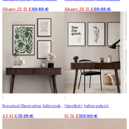
Alkaen 35,91 €
59,85 €
Alkaen 39,51 €
65,85 €
-40%
-40%
Botanical Illustration Julistepaketti
Simplicity Julistepaketti
43,41 €
72,35 €
61,74 €
102,90 €