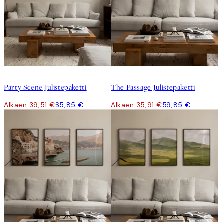
-40%
-40%
Party Scene Julistepaketti
The Passage Julistepaketti
Alkaen 39,51 €
65,85 €
Alkaen 35,91 €
59,85 €