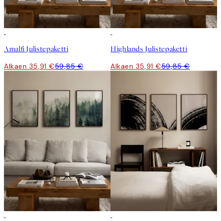
-40%
-40%
Amalfi Julistepaketti
Highlands Julistepaketti
Alkaen 35,91 €
59,85 €
Alkaen 35,91 €
59,85 €
-40%
-40%