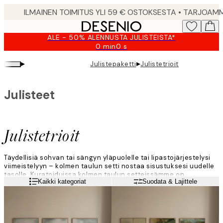
Skip
to
main
ALE - 50% ALENNUSTA JULISTEISTA*
content.
0 min
0 s
Voimassa
asti:
▸
▸
Julistepaketti
Julistetrioit
2026-
08-
09
Julisteet
Julistetrioit
Täydellisiä sohvan tai sängyn yläpuolelle tai lipastojärjestelysi
viimeistelyyn – kolmen taulun setti nostaa sisustuksesi uudelle
tasolle. Kuratoiduissa kolmen taulun setteissämme on
Lue lisää
Kaikki kategoriat
Suodata & Lajittele
luontokuvia, maisemia ja abstrakteja tauluja monenlaisilla
väripaletteilla, joten jokaiselle löytyy jotain sopivaa.