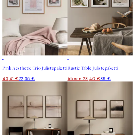
-40%
-40%
Pink Aesthetic Trio Julistepaketti
Rustic Table Julistepaketti
43,41 €
72,35 €
Alkaen 23,40 €
39 €