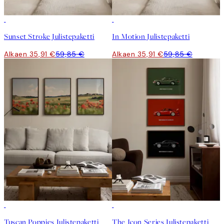
-40%
-40%
Sunset Stroke Julistepaketti
In Motion Julistepaketti
Alkaen 35,91 €
59,85 €
Alkaen 35,91 €
59,85 €
-40%
-40%
Tuscan Poppies Julistepaketti
The Icon Series Julistepaketti