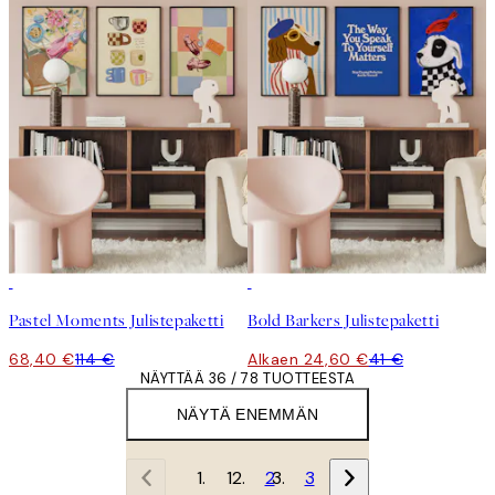
-40%
-40%
Pastel Moments Julistepaketti
Bold Barkers Julistepaketti
68,40 €
114 €
Alkaen 24,60 €
41 €
NÄYTTÄÄ 36 / 78 TUOTTEESTA
NÄYTÄ ENEMMÄN
1
2
3