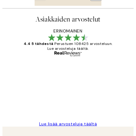
Asiakkaiden arvostelut
ERINOMAINEN
4.4 5 tähdestä
Perustuen 108425 arvosteluun.
Lue arvosteluja täältä.
Varmennettu ostaja
asiakkaiden
arvostelut
Very good quality. Fast delivery.
Thankyou.
19 touko
Tina I
Lue lisää arvosteluja täältä