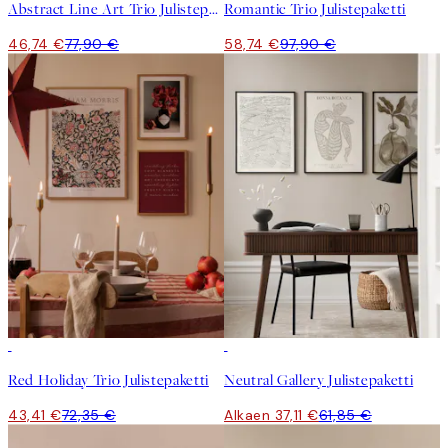
Abstract Line Art Trio Julistepaketti
Romantic Trio Julistepaketti
46,74 €
77,90 €
58,74 €
97,90 €
-40%
-40%
Red Holiday Trio Julistepaketti
Neutral Gallery Julistepaketti
43,41 €
72,35 €
Alkaen 37,11 €
61,85 €