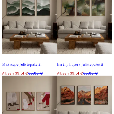
-40%
-40%
Mistscape Julistepaketti
Earthy Layers Julistepaketti
Alkaen 39,51 €
65,85 €
Alkaen 39,51 €
65,85 €