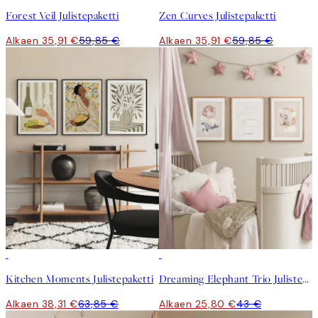
Forest Veil Julistepaketti
Zen Curves Julistepaketti
Alkaen 35,91 €
59,85 €
Alkaen 35,91 €
59,85 €
-40%
-40%
Kitchen Moments Julistepaketti
Dreaming Elephant Trio Julistepaketti
Alkaen 38,31 €
63,85 €
Alkaen 25,80 €
43 €