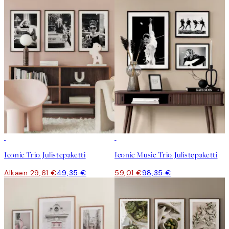
-40%
-40%
Iconic Trio Julistepaketti
Iconic Music Trio Julistepaketti
Alkaen 29,61 €
49,35 €
59,01 €
98,35 €