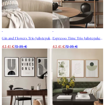
-40%
-40%
Gin and Flowers Trio Julistepaketti
Espresso Time Trio Julistepaketti
43,41 €
72,35 €
43,41 €
72,35 €