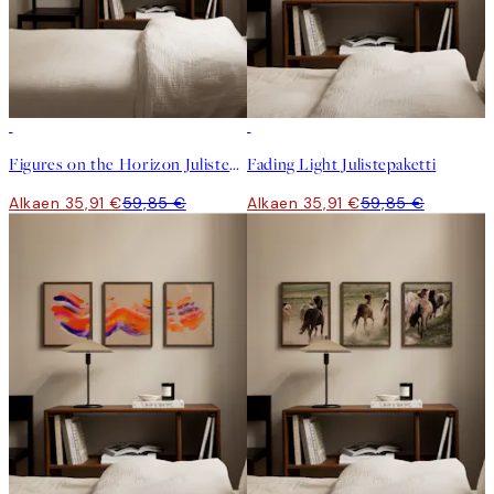
-40%
-40%
Figures on the Horizon Julistepaketti
Fading Light Julistepaketti
Alkaen 35,91 €
59,85 €
Alkaen 35,91 €
59,85 €