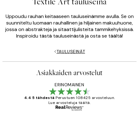
Textile Art tauluseinä
Uppoudu rauhan keitaaseen tauluseinämme avulla. Se on
suunniteltu luomaan rauhallinen ja hiljainen makuuhuone,
jossa on abstrakteja ja sitaattijulisteita tammikehyksissä.
Inspiroidu tästä tauluseinästä ja osta se täältä!
TAULUSEINÄT
Asiakkaiden arvostelut
ERINOMAINEN
4.4 5 tähdestä
Perustuen 108425 arvosteluun.
Lue arvosteluja täältä.
Varmennettu ostaja
asiakkaiden
arvostelut
Very good quality. Fast delivery.