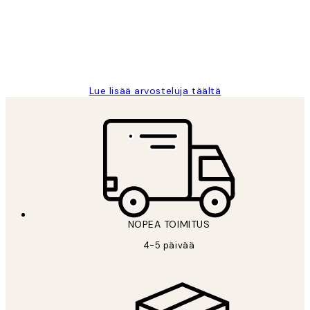
Thankyou.
19 touko
Tina I
Lue lisää arvosteluja täältä
NOPEA TOIMITUS
4-5 päivää