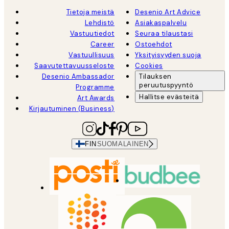
Tietoja meistä
Desenio Art Advice
Lehdistö
Asiakaspalvelu
Vastuutiedot
Seuraa tilaustasi
Career
Ostoehdot
Vastuullisuus
Yksityisyyden suoja
Saavutettavuusseloste
Cookies
Desenio Ambassador
Tilauksen
peruutuspyyntö
Programme
Hallitse evästeitä
Art Awards
Kirjautuminen (Business)
FIN
SUOMALAINEN