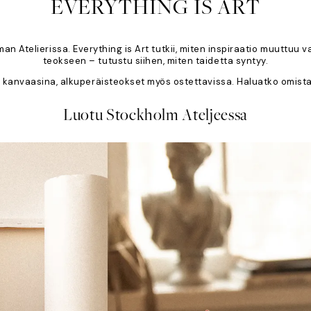
EVERYTHING IS ART
an Atelierissa. Everything is Art tutkii, miten inspiraatio muuttuu
teokseen – tutustu siihen, miten taidetta syntyy.
 ja kanvaasina, alkuperäisteokset myös ostettavissa. Haluatko omis
Luotu Stockholm Ateljeessa