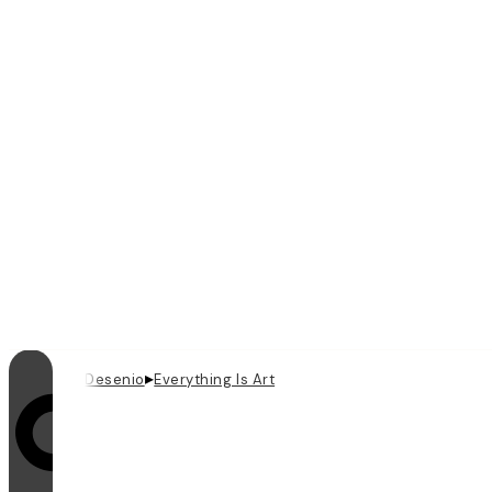
▸
Desenio
Everything Is Art
Looping on päällä