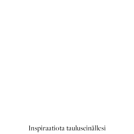
50%*
us Fish Juliste
Classic Top Juliste
Alkaen 10,98 €
21,95 €
Inspiraatiota tauluseinällesi