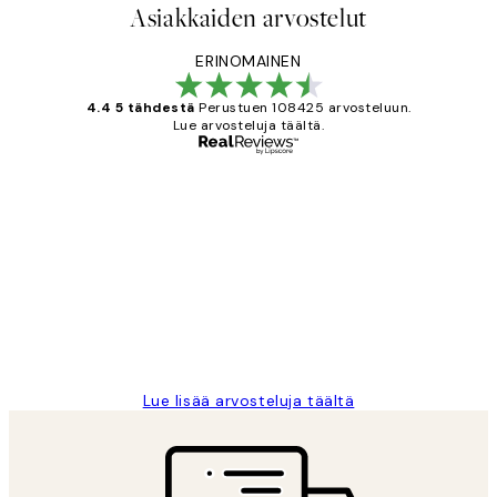
Asiakkaiden arvostelut
ERINOMAINEN
4.4 5 tähdestä
Perustuen 108425 arvosteluun.
Lue arvosteluja täältä.
Varmennettu ostaja
asiakkaiden
arvostelut
Very good quality. Fast delivery.
Thankyou.
19 touko
Tina I
Lue lisää arvosteluja täältä