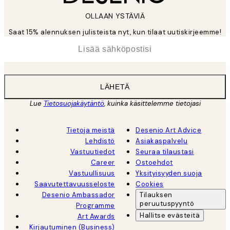
OLLAAN YSTÄVIÄ
Saat 15% alennuksen julisteista nyt, kun tilaat uutiskirjeemme!
*
Sähköposti
LÄHETÄ
Lue
Tietosuojakäytäntö
, kuinka käsittelemme tietojasi
Tietoja meistä
Desenio Art Advice
Lehdistö
Asiakaspalvelu
Vastuutiedot
Seuraa tilaustasi
Career
Ostoehdot
Vastuullisuus
Yksityisyyden suoja
Saavutettavuusseloste
Cookies
Desenio Ambassador
Tilauksen
peruutuspyyntö
Programme
Hallitse evästeitä
Art Awards
Kirjautuminen (Business)