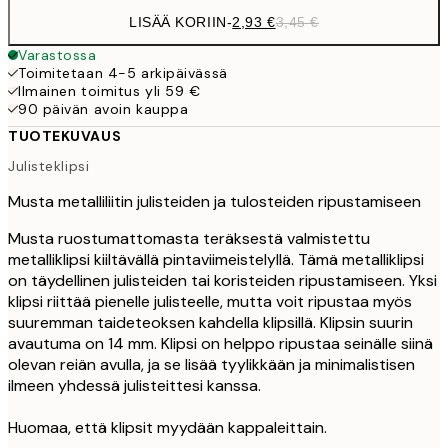
LISÄÄ KORIIN
-
2,93 €
3,45 €
Varastossa
Toimitetaan 4-5 arkipäivässä
Ilmainen toimitus yli 59 €
90 päivän avoin kauppa
TUOTEKUVAUS
Julisteklipsi
Musta metalliliitin julisteiden ja tulosteiden ripustamiseen
Musta ruostumattomasta teräksestä valmistettu
metalliklipsi kiiltävällä pintaviimeistelyllä. Tämä metalliklipsi
on täydellinen julisteiden tai koristeiden ripustamiseen. Yksi
klipsi riittää pienelle julisteelle, mutta voit ripustaa myös
suuremman taideteoksen kahdella klipsillä. Klipsin suurin
avautuma on 14 mm. Klipsi on helppo ripustaa seinälle siinä
olevan reiän avulla, ja se lisää tyylikkään ja minimalistisen
ilmeen yhdessä julisteittesi kanssa.
Huomaa, että klipsit myydään kappaleittain.