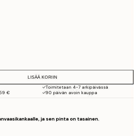
99 €
Ei kehystä
LISÄÄ KORIIN
Toimitetaan 4-7 arkipäivässä
 59 €
90 päivän avoin kauppa
nvaasikankaalle, ja sen pinta on tasainen.