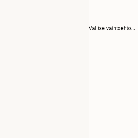
Valitse vaihtoehto...
30x40 cm
50x70 cm