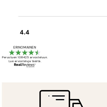
4.4
asiakkaiden
arvostelut
Very good quality.
ERINOMAINEN
Perustuen 108425 arvosteluun.
Lue arvosteluja täältä.
19 touko
Tina I