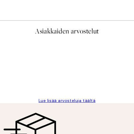
Alkaen 7,50 €
15 €
Asiakkaiden arvostelut
 Fast delivery. Thankyou.
Lue lisää arvosteluja täältä