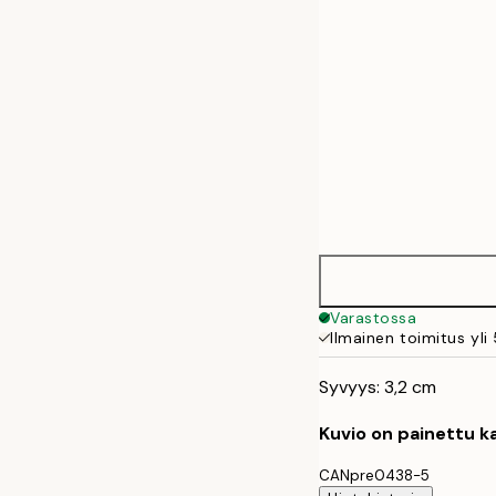
Varastossa
Ilmainen toimitus yli
Syvyys: 3,2 cm
Kuvio on painettu ka
CANpre0438-5