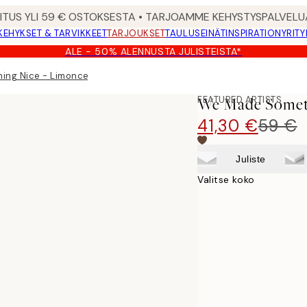
MITUS YLI 59 € OSTOKSESTA • TARJOAMME KEHYSTYSPALVELU
KEHYKSET & TARVIKKEET
TARJOUKSET
TAULUSEINÄT
INSPIRATION
YRITY
ALE - 50% ALENNUSTA JULISTEISTA*
ng Nice - Limoncello Kanvaasi
FEATURED ARTISTS
We Made Someth
41,30 €
59 €
Juliste
Valitse koko