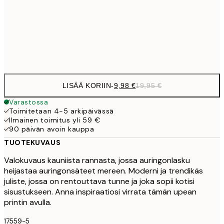
16,2
50x70 cm
32,
Frame
options
LISÄÄ KORIIN
-
9,98 €
19,95 €
Varastossa
Toimitetaan 4-5 arkipäivässä
Ilmainen toimitus yli 59 €
90 päivän avoin kauppa
TUOTEKUVAUS
Valokuvaus kauniista rannasta, jossa auringonlasku
heijastaa auringonsäteet mereen. Moderni ja trendikäs
juliste, jossa on rentouttava tunne ja joka sopii kotisi
sisustukseen. Anna inspiraatiosi virrata tämän upean
printin avulla.
17559-5