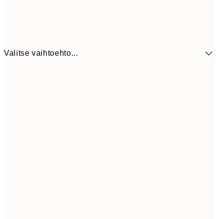
Valitse vaihtoehto...
9,
30x40 cm
19,