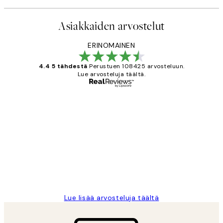
Asiakkaiden arvostelut
ERINOMAINEN
4.4 5 tähdestä
Perustuen 108425 arvosteluun.
Lue arvosteluja täältä.
Varmennettu ostaja
asiakkaiden
arvostelut
Very good quality. Fast delivery.
Thankyou.
19 touko
Tina I
Lue lisää arvosteluja täältä