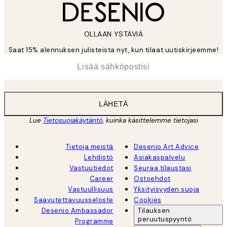
OLLAAN YSTÄVIÄ
Saat 15% alennuksen julisteista nyt, kun tilaat uutiskirjeemme!
*
Sähköposti
LÄHETÄ
Lue
Tietosuojakäytäntö
, kuinka käsittelemme tietojasi
Tietoja meistä
Desenio Art Advice
Lehdistö
Asiakaspalvelu
Vastuutiedot
Seuraa tilaustasi
Career
Ostoehdot
Vastuullisuus
Yksityisyyden suoja
Saavutettavuusseloste
Cookies
Desenio Ambassador
Tilauksen
peruutuspyyntö
Programme