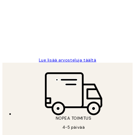
Varmennettu ostaja
asiakkaiden
arvostelut
Very good quality. Fast delivery.
Thankyou.
19 touko
Tina I
Lue lisää arvosteluja täältä
NOPEA TOIMITUS
4-5 päivää