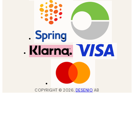
COPYRIGHT ©
2026
,
DESENIO
AB