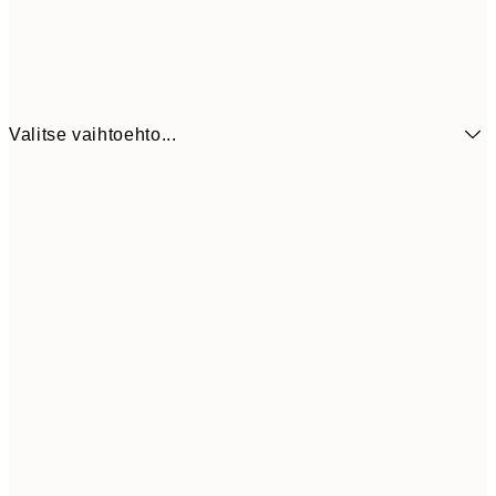
Valitse vaihtoehto...
6,
21x30 cm