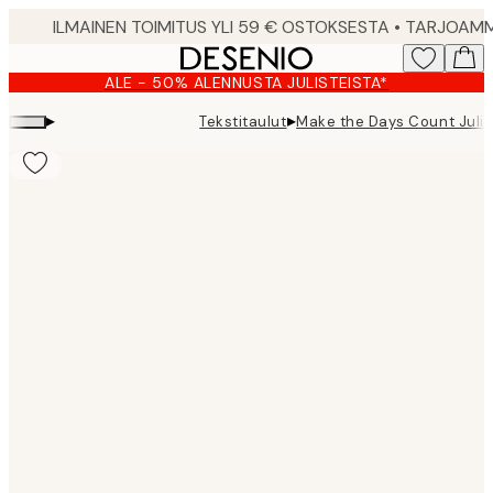
Skip
to
main
ALE - 50% ALENNUSTA JULISTEISTA*
content.
▸
▸
Tekstitaulut
Make the Days Count Julis
Product
images