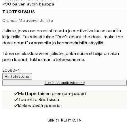
90 päivän avoin kauppa
TUOTEKUVAUS
Oranssi Motivoiva Juliste
Juliste, jossa on oranssi tausta ja motivoiva lause suurilla
kirjaimilla. Tekstissä lukee "Don't count the days, make the
days count" oransseilla ja kermanvärisillä sävyillä.
Tämä on eksklusiivinen juliste, jonka suunnittelija on alun
perin luonut Tukholman ateljeessamme.
20560-4
Hintahistoria
Lue lisää tuotteistamme
Mattapintainen premium-paperi
Tuotettu Ruotsissa
Iänkestävää paperia
SIIRRY KEHYKSIIN