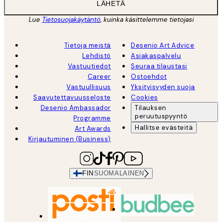
LÄHETÄ
Lue
Tietosuojakäytäntö
, kuinka käsittelemme tietojasi
Tietoja meistä
Desenio Art Advice
Lehdistö
Asiakaspalvelu
Vastuutiedot
Seuraa tilaustasi
Career
Ostoehdot
Vastuullisuus
Yksityisyyden suoja
Saavutettavuusseloste
Cookies
Desenio Ambassador
Tilauksen
peruutuspyyntö
Programme
Hallitse evästeitä
Art Awards
Kirjautuminen (Business)
FIN
SUOMALAINEN