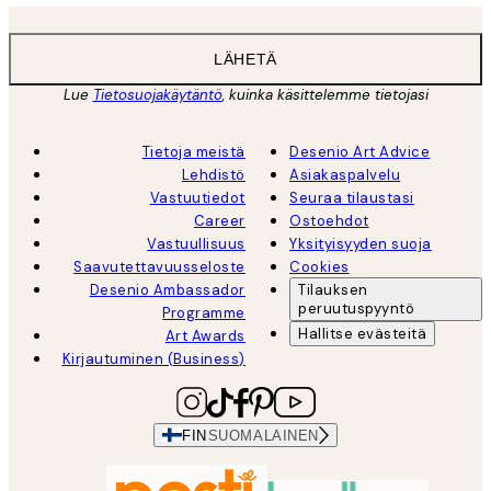
LÄHETÄ
Lue
Tietosuojakäytäntö
, kuinka käsittelemme tietojasi
Tietoja meistä
Desenio Art Advice
Lehdistö
Asiakaspalvelu
Vastuutiedot
Seuraa tilaustasi
Career
Ostoehdot
Vastuullisuus
Yksityisyyden suoja
Saavutettavuusseloste
Cookies
Desenio Ambassador
Tilauksen
peruutuspyyntö
Programme
Hallitse evästeitä
Art Awards
Kirjautuminen (Business)
FIN
SUOMALAINEN