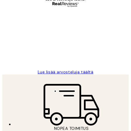
Varmennettu ostaja
asiakkaiden
arvostelut
Very good quality. Fast delivery.
Thankyou.
19 touko
Tina I
Lue lisää arvosteluja täältä
NOPEA TOIMITUS