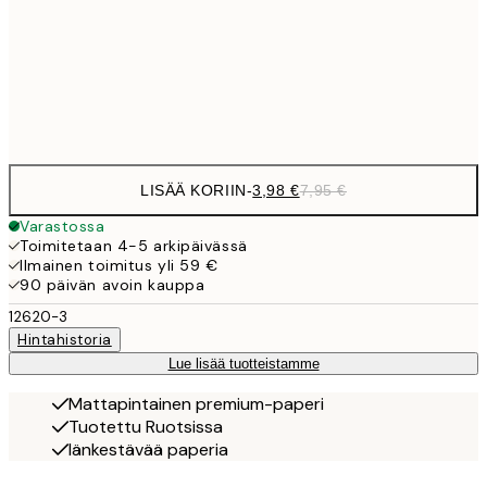
9,
30x40 cm
19,
Frame
options
LISÄÄ KORIIN
-
3,98 €
7,95 €
Varastossa
Toimitetaan 4-5 arkipäivässä
Ilmainen toimitus yli 59 €
90 päivän avoin kauppa
12620-3
Hintahistoria
Lue lisää tuotteistamme
Mattapintainen premium-paperi
Tuotettu Ruotsissa
Iänkestävää paperia