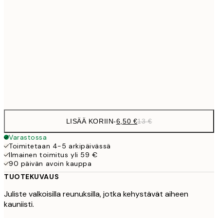
9,
30x40 cm
19,
16,2
50x70 cm
32,
Frame
options
LISÄÄ KORIIN
-
6,50 €
13 €
Varastossa
Toimitetaan 4-5 arkipäivässä
Ilmainen toimitus yli 59 €
90 päivän avoin kauppa
TUOTEKUVAUS
Juliste valkoisilla reunuksilla, jotka kehystävät aiheen
kauniisti.