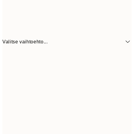
Valitse vaihtoehto...
6,
21x30 cm