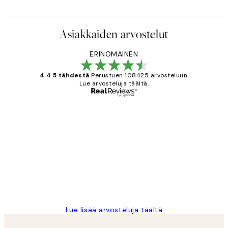
Asiakkaiden arvostelut
ERINOMAINEN
4.4 5 tähdestä
Perustuen 108425 arvosteluun.
Lue arvosteluja täältä.
Varmennettu ostaja
asiakkaiden
arvostelut
Very good quality. Fast delivery.
Thankyou.
19 touko
Tina I
Lue lisää arvosteluja täältä