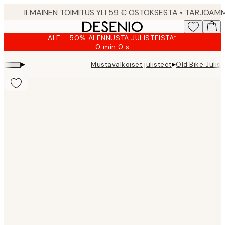
Skip
to
main
ALE - 50% ALENNUSTA JULISTEISTA*
content.
0 min
0 s
Voimassa
asti:
▸
▸
Mustavalkoiset julisteet
Old Bike Julist
2026-
08-
09
Product