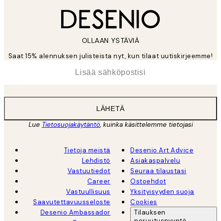
OLLAAN YSTÄVIÄ
Saat 15% alennuksen julisteista nyt, kun tilaat uutiskirjeemme!
*
Sähköposti
LÄHETÄ
Lue
Tietosuojakäytäntö
, kuinka käsittelemme tietojasi
Tietoja meistä
Desenio Art Advice
Lehdistö
Asiakaspalvelu
Vastuutiedot
Seuraa tilaustasi
Career
Ostoehdot
Vastuullisuus
Yksityisyyden suoja
Saavutettavuusseloste
Cookies
Desenio Ambassador
Tilauksen
peruutuspyyntö