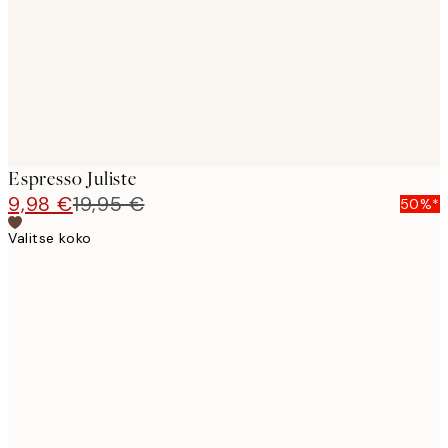
images
Espresso Juliste
9,98 €
19,95 €
50%*
Valitse koko