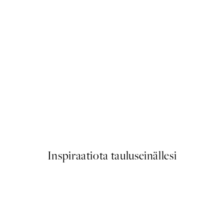
-70%
Outlet
ilet Juliste
Shaken Not Stirred Juliste
Alkaen 3,90 €
13 €
Inspiraatiota tauluseinällesi