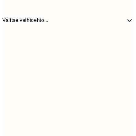
Valitse vaihtoehto...
9,
30x40 cm
19,