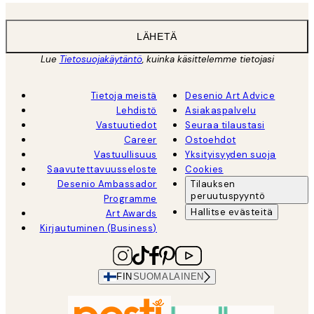
LÄHETÄ
Lue
Tietosuojakäytäntö
, kuinka käsittelemme tietojasi
Tietoja meistä
Desenio Art Advice
Lehdistö
Asiakaspalvelu
Vastuutiedot
Seuraa tilaustasi
Career
Ostoehdot
Vastuullisuus
Yksityisyyden suoja
Saavutettavuusseloste
Cookies
Desenio Ambassador
Tilauksen
peruutuspyyntö
Programme
Hallitse evästeitä
Art Awards
Kirjautuminen (Business)
FIN
SUOMALAINEN