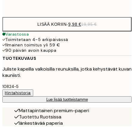
Frame
options
LISÄÄ KORIIN
-
9,98 €
19,95 €
Varastossa
Toimitetaan 4-5 arkipäivässä
Ilmainen toimitus yli 59 €
90 päivän avoin kauppa
TUOTEKUVAUS
Juliste kapeilla valkoisilla reunuksilla, jotka kehystävät kuvan
kauniisti.
10824-5
Hintahistoria
Lue lisää tuotteistamme
Mattapintainen premium-paperi
Tuotettu Ruotsissa
Iänkestävää paperia