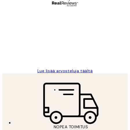
Varmennettu ostaja
asiakkaiden
arvostelut
Very good quality. Fast delivery.
Thankyou.
19 touko
Tina I
Lue lisää arvosteluja täältä
NOPEA TOIMITUS