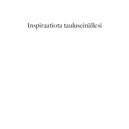
Alkaen 6,50 €
13 €
Inspiraatiota tauluseinällesi