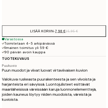
Frame
options
LISÄÄ KORIIN
-
7,98 €
15,95 €
Varastossa
Toimitetaan 4-5 arkipäivässä
Ilmainen toimitus yli 59 €
90 päivän avoin kauppa
TUOTEKUVAUS
Puukuvio
Puun muodot ja viivat luovat virtaviivaisen kuvion
Valokuva ruskeasta puurakenteesta ja sen viivoista ja
harjanteista eri sävyissä. Luontojulisteet esittävät
maanläheisissä väreissään karuja luonnonelementtejä,
joiden kauneus löytyy niiden muodoista, väreistä ja
kuvioista.