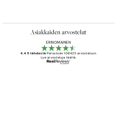
Asiakkaiden arvostelut
ERINOMAINEN
4.4 5 tähdestä
Perustuen 108425 arvosteluun.
Lue arvosteluja täältä.
Varmennettu ostaja
asiakkaiden
arvostelut
Very good quality. Fast delivery.
Thankyou.
19 touko
Tina I