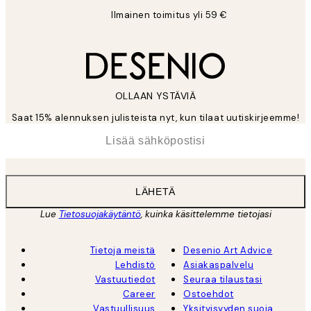
Ilmainen toimitus yli 59 €
OLLAAN YSTÄVIÄ
Saat 15% alennuksen julisteista nyt, kun tilaat uutiskirjeemme!
*
Sähköposti
LÄHETÄ
Lue
Tietosuojakäytäntö
, kuinka käsittelemme tietojasi
Tietoja meistä
Desenio Art Advice
Lehdistö
Asiakaspalvelu
Vastuutiedot
Seuraa tilaustasi
Career
Ostoehdot
Vastuullisuus
Yksityisyyden suoja