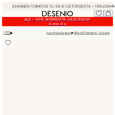
Skip
to
main
ALE - 50% ALENNUSTA JULISTEISTA*
content.
0 min
0 s
Voimassa
asti:
▸
▸
luontojulisteet
Wood Pattern Juliste
2026-
08-
10
Product