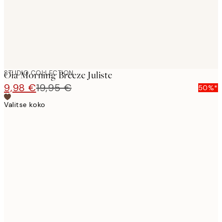
STUDIO COLLECTION
Oia Morning Breeze Juliste
9,98 €
19,95 €
50%*
Valitse koko