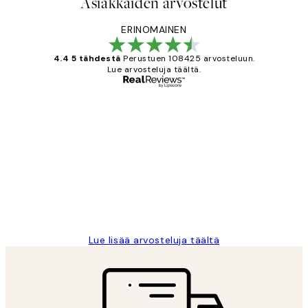
Asiakkaiden arvostelut
ERINOMAINEN
4.4 5 tähdestä
Perustuen 108425 arvosteluun.
Lue arvosteluja täältä.
Varmennettu ostaja
asiakkaiden
arvostelut
Very good quality. Fast delivery.
Thankyou.
19 touko
Tina I
Lue lisää arvosteluja täältä