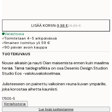
Frame
options
LISÄÄ KORIIN
-
9,98 €
19,95 €
Varastossa
Toimitetaan 4-5 arkipäivässä
Ilmainen toimitus yli 59 €
90 päivän avoin kauppa
TUOTEKUVAUS
Nouse aikaisin ja nauti Oian maisemista ennen kuin maailma
herää. Tämä taidegrafiikka on osa Desenio Design Studion
Studio Eos -valokuvakokoelmaa.
Julisteeseen on painettu valkoinen reuna kuvan ympärille,
joka korostaa aihetta kauniisti.
17505-5
Hintahistoria
Lue lisää tuotteistamme