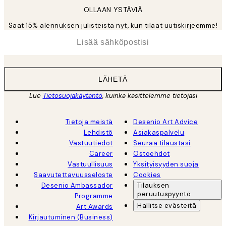
OLLAAN YSTÄVIÄ
Saat 15% alennuksen julisteista nyt, kun tilaat uutiskirjeemme!
*
Sähköposti
LÄHETÄ
Lue
Tietosuojakäytäntö
, kuinka käsittelemme tietojasi
Tietoja meistä
Desenio Art Advice
Lehdistö
Asiakaspalvelu
Vastuutiedot
Seuraa tilaustasi
Career
Ostoehdot
Vastuullisuus
Yksityisyyden suoja
Saavutettavuusseloste
Cookies
Desenio Ambassador
Tilauksen
peruutuspyyntö
Programme
Hallitse evästeitä
Art Awards
Kirjautuminen (Business)