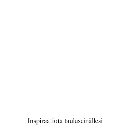
50%*
Prada Juliste
Alkaen 3,98 €
7,95 €
Inspiraatiota tauluseinällesi