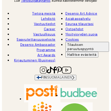
Lue
Tietosuojakäytäntö
, kuinka käsittelemme tietojasi
Tietoja meistä
Desenio Art Advice
Lehdistö
Asiakaspalvelu
Vastuutiedot
Seuraa tilaustasi
Career
Ostoehdot
Vastuullisuus
Yksityisyyden suoja
Saavutettavuusseloste
Cookies
Desenio Ambassador
Tilauksen
peruutuspyyntö
Programme
Hallitse evästeitä
Art Awards
Kirjautuminen (Business)
FIN
SUOMALAINEN