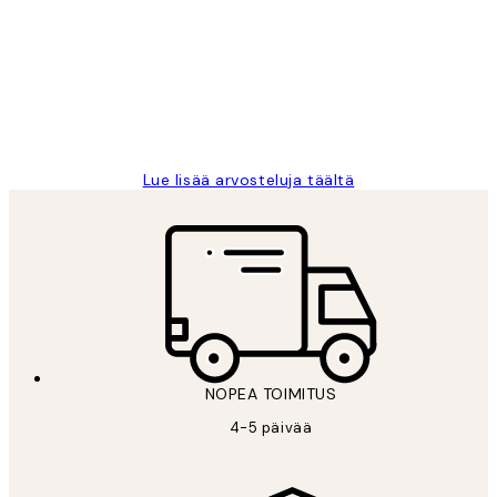
arvostelut
Very good quality. Fast delivery.
Thankyou.
19 touko
Tina I
Lue lisää arvosteluja täältä
NOPEA TOIMITUS
4-5 päivää