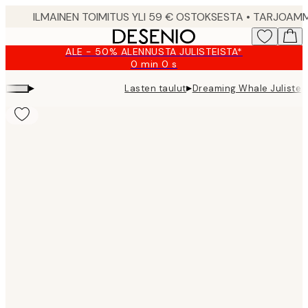
Skip
to
main
ALE - 50% ALENNUSTA JULISTEISTA*
content.
0 min
0 s
Voimassa
asti:
▸
▸
Lasten taulut
Dreaming Whale Juliste
2026-
08-
09
Product