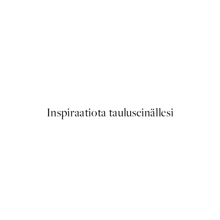
50%*
Flying Bunny Juliste
Alkaen 3,98 €
7,95 €
Inspiraatiota tauluseinällesi