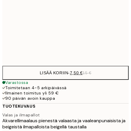
10,9
30x40 cm
21,
1
50x70 cm
Frame
options
LISÄÄ KORIIN
-
7,50 €
15 €
Varastossa
Toimitetaan 4-5 arkipäivässä
Ilmainen toimitus yli 59 €
90 päivän avoin kauppa
TUOTEKUVAUS
Valas ja ilmapallot
Akvarellimaalaus pienestä valaasta ja vaaleanpunaisista ja
beigeistä ilmapalloista beigellä taustalla