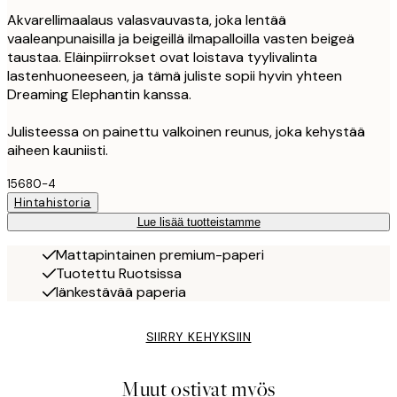
Akvarellimaalaus valasvauvasta, joka lentää
vaaleanpunaisilla ja beigeillä ilmapalloilla vasten beigeä
taustaa. Eläinpiirrokset ovat loistava tyylivalinta
lastenhuoneeseen, ja tämä juliste sopii hyvin yhteen
Dreaming Elephantin kanssa.
Julisteessa on painettu valkoinen reunus, joka kehystää
aiheen kauniisti.
15680-4
Hintahistoria
Lue lisää tuotteistamme
Mattapintainen premium-paperi
Tuotettu Ruotsissa
Iänkestävää paperia
SIIRRY KEHYKSIIN
Muut ostivat myös