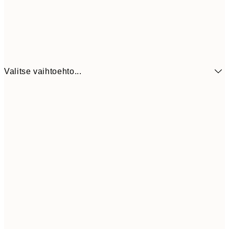
Valitse vaihtoehto...
7,
21x30 cm