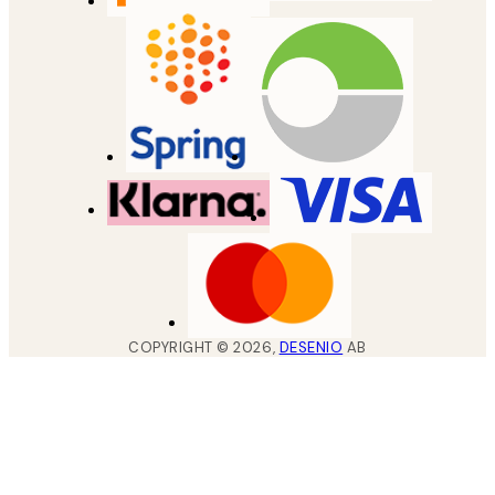
COPYRIGHT ©
2026
,
DESENIO
AB