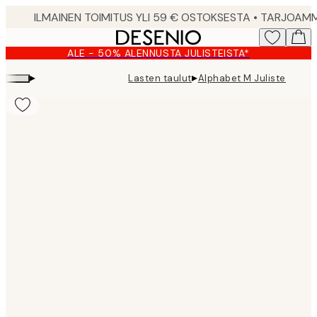
Skip
to
main
ALE - 50% ALENNUSTA JULISTEISTA*
content.
▸
▸
Lasten taulut
Alphabet M Juliste
Product
images