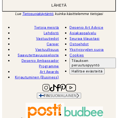
LÄHETÄ
Lue
Tietosuojakäytäntö
, kuinka käsittelemme tietojasi
Tietoja meistä
Desenio Art Advice
Lehdistö
Asiakaspalvelu
Vastuutiedot
Seuraa tilaustasi
Career
Ostoehdot
Vastuullisuus
Yksityisyyden suoja
Saavutettavuusseloste
Cookies
Desenio Ambassador
Tilauksen
peruutuspyyntö
Programme
Hallitse evästeitä
Art Awards
Kirjautuminen (Business)
FIN
SUOMALAINEN