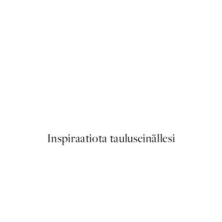
50%*
Elegant Elephant Juliste
Alkaen 6,50 €
13 €
Inspiraatiota tauluseinällesi