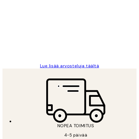
Varmennettu ostaja
asiakkaiden
arvostelut
Very good quality. Fast delivery.
Thankyou.
19 touko
Tina I
Lue lisää arvosteluja täältä
NOPEA TOIMITUS
4-5 päivää