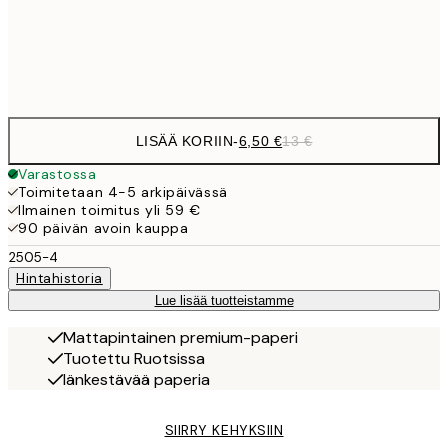
Frame
options
LISÄÄ KORIIN
-
6,50 €
13 €
Varastossa
Toimitetaan 4-5 arkipäivässä
Ilmainen toimitus yli 59 €
90 päivän avoin kauppa
2505-4
Hintahistoria
Lue lisää tuotteistamme
Mattapintainen premium-paperi
Tuotettu Ruotsissa
Iänkestävää paperia
SIIRRY KEHYKSIIN