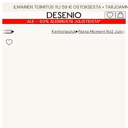
Skip
to
main
ALE - 50% ALENNUSTA JULISTEISTA*
content.
▸
▸
Keittiötaulut
Pasta Moment No2 Juliste
Product
images