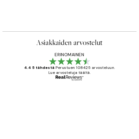
Asiakkaiden arvostelut
ERINOMAINEN
4.4 5 tähdestä
Perustuen 108425 arvosteluun.
Lue arvosteluja täältä.
Varmennettu ostaja
asiakkaiden
arvostelut
Very good quality. Fast delivery.
Thankyou.
19 touko
Tina I