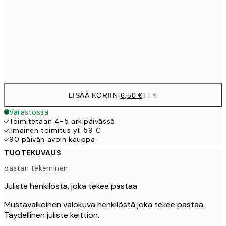
16,2
50x70 cm
32,
Frame
options
LISÄÄ KORIIN
-
6,50 €
13 €
Varastossa
Toimitetaan 4-5 arkipäivässä
Ilmainen toimitus yli 59 €
90 päivän avoin kauppa
TUOTEKUVAUS
pastan tekeminen
Juliste henkilöstä, joka tekee pastaa
Mustavalkoinen valokuva henkilöstä joka tekee pastaa.
Täydellinen juliste keittiön.