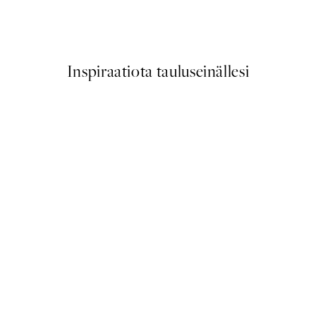
The Gin to My Tonic Juliste
Alkaen 6,50 €
13 €
Inspiraatiota tauluseinällesi