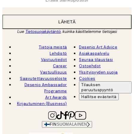
LÄHETÄ
Lue
Tietosuojakäytäntö
, kuinka käsittelemme tietojasi
Tietoja meistä
Desenio Art Advice
Lehdistö
Asiakaspalvelu
Vastuutiedot
Seuraa tilaustasi
Career
Ostoehdot
Vastuullisuus
Yksityisyyden suoja
Saavutettavuusseloste
Cookies
Desenio Ambassador
Tilauksen
peruutuspyyntö
Programme
Hallitse evästeitä
Art Awards
Kirjautuminen (Business)
FIN
SUOMALAINEN