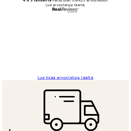
4.4 5 tähdestä
Perustuen 108425 arvosteluun.
Lue arvosteluja täältä.
Varmennettu ostaja
asiakkaiden
arvostelut
Very good quality. Fast delivery.
Thankyou.
19 touko
Tina I
Lue lisää arvosteluja täältä