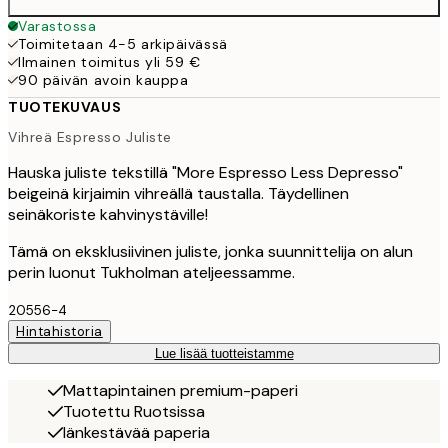
Varastossa
Toimitetaan 4-5 arkipäivässä
Ilmainen toimitus yli 59 €
90 päivän avoin kauppa
TUOTEKUVAUS
Vihreä Espresso Juliste
Hauska juliste tekstillä "More Espresso Less Depresso"
beigeinä kirjaimin vihreällä taustalla. Täydellinen
seinäkoriste kahvinystäville!
Tämä on eksklusiivinen juliste, jonka suunnittelija on alun
perin luonut Tukholman ateljeessamme.
20556-4
Hintahistoria
Lue lisää tuotteistamme
Mattapintainen premium-paperi
Tuotettu Ruotsissa
Iänkestävää paperia