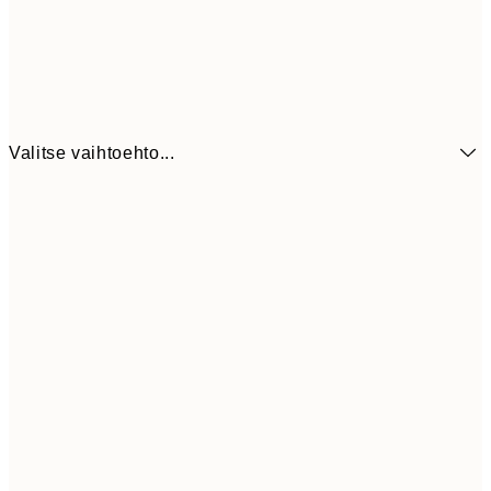
Valitse vaihtoehto...
6,
21x30 cm