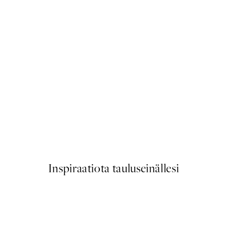
50%*
Cup of Cortado Juliste
Alkaen 6,50 €
13 €
Inspiraatiota tauluseinällesi