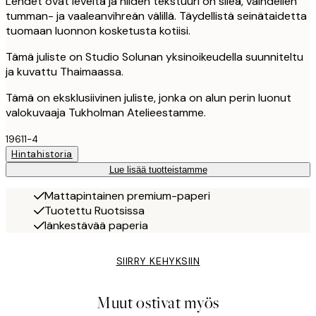
Lehdet ovat leveitä ja niiden tekstuuri on sileä, vaihdellen
tumman- ja vaaleanvihreän välillä. Täydellistä seinätaidetta
tuomaan luonnon kosketusta kotiisi.
Tämä juliste on Studio Solunan yksinoikeudella suunniteltu
ja kuvattu Thaimaassa.
Tämä on eksklusiivinen juliste, jonka on alun perin luonut
valokuvaaja Tukholman Atelieestamme.
19611-4
Hintahistoria
Lue lisää tuotteistamme
Mattapintainen premium-paperi
Tuotettu Ruotsissa
Iänkestävää paperia
SIIRRY KEHYKSIIN
Muut ostivat myös