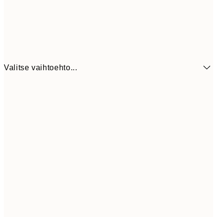
Valitse vaihtoehto...
7,
21x30 cm