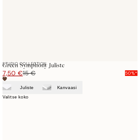
images
STUDIO COLLECTION
Green Symphony Juliste
7,50 €
15 €
50%*
Juliste
Kanvaasi
Valitse koko