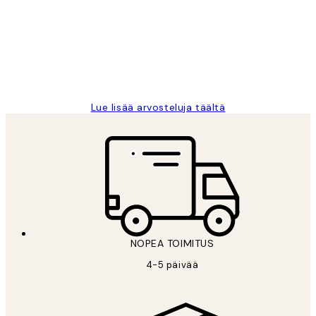
arvostelut
Very good quality. Fast delivery.
Thankyou.
19 touko
Tina I
Lue lisää arvosteluja täältä
NOPEA TOIMITUS
4-5 päivää