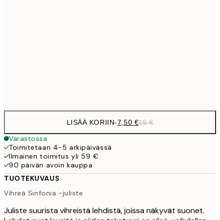
10,9
30x40 cm
21,
1
50x70 cm
Frame
options
LISÄÄ KORIIN
-
7,50 €
15 €
Varastossa
Toimitetaan 4-5 arkipäivässä
Ilmainen toimitus yli 59 €
90 päivän avoin kauppa
TUOTEKUVAUS
Vihreä Sinfonia -juliste
Juliste suurista vihreistä lehdistä, joissa näkyvät suonet.