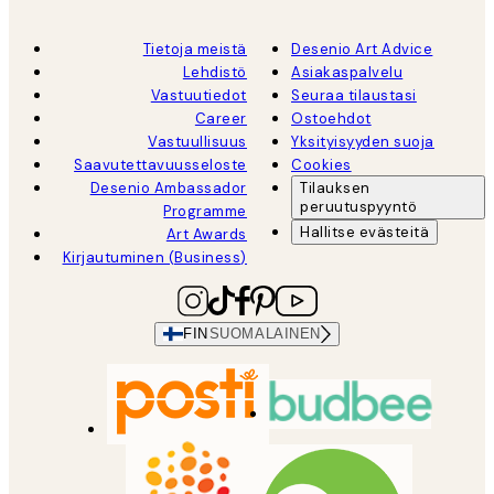
Tietoja meistä
Desenio Art Advice
Lehdistö
Asiakaspalvelu
Vastuutiedot
Seuraa tilaustasi
Career
Ostoehdot
Vastuullisuus
Yksityisyyden suoja
Saavutettavuusseloste
Cookies
Desenio Ambassador
Tilauksen
peruutuspyyntö
Programme
Hallitse evästeitä
Art Awards
Kirjautuminen (Business)
FIN
SUOMALAINEN